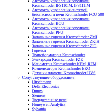
Автоматы управления горелками
Kromschroder IFS110IM, IFS111IM
Автоматы управления системой
безопасности печи Kromschroder FCU 500
Автоматы управления горелками
Kromschroder BCU
Автоматы управления горелками
Kromschroder PFU
Запальные горелки Kromschroder ZМI
Запальные горелки Kromschroder ZKIH
Запальные горелки Kromschroder ZIO
Горелки
Трансформаторы Kromschroder
Электроды Kromschroder FZE
Манометры Kromschroder KFM, RFM
Компенсаторы Kromschroder ЕКО
Датчики пламени Kromschroder UVS
Сопутствующее оборудование
Hirschmann
Delta Electronics
Dungs
Siemens
Твердотельные реле
Honeywell Analytics
Sylvania