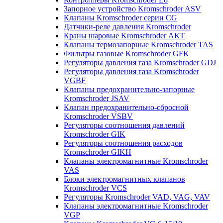
Запорное устройство Kromschroder ASV
Клапаны Kromschroder серии CG
Датчики-реле давления Kromschroder
Краны шаровые Kromschroder АКТ
Клапаны термозапорные Kromschroder TAS
Фильтры газовые Kromschroder GFK
Регуляторы давления газа Kromschroder GDJ
Регуляторы давления газа Kromschroder
VGBF
Клапаны предохранительно-запорные
Kromschroder JSAV
Клапан предохранительно-сбросной
Kromschroder VSBV
Регуляторы соотношения давлений
Kromschroder GIK
Регуляторы соотношения расходов
Kromschroder GIKH
Клапаны электромагнитные Kromschroder
VAS
Блоки электромагнитных клапанов
Kromschroder VCS
Регуляторы Kromschroder VAD, VAG, VAV
Клапаны электромагнитные Kromschroder
VGP