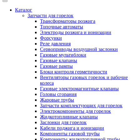
Каталог
Запчасти для горелок
Трансформаторы розжига
Топочные автоматы
Электроды розжига и ионизации
Форсунки
Реле давления
Сервоприводы воздушной заслонки
Газовые мультиблоки
Газовые клапаны
Газовые рампы
Блоки контроля герметичности
Вентиляторы газовых горелок и рабочие
колеса
Газовые электромагнитные клапаны
Головы сгорания
Жаровые трубы
Запчасти комплектующих для горелок
Электрокомпоненты для горелок
Жидкотопливные клапаны
Заслонки для горелок
Кабели поджига и ионизации
Компоненты газовой трубы
Компоненты жидкотопливной трубы