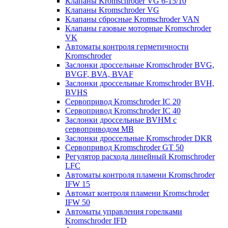
Клапаны Kromschroder VG 6-15/10
Клапаны Kromschroder VG
Клапаны сбросные Kromschroder VAN
Клапаны газовые моторные Kromschroder
VK
Автоматы контроля герметичности
Kromschroder
Заслонки дроссельные Kromschroder BVG,
BVGF, BVA, BVAF
Заслонки дроссельные Kromschroder BVH,
BVHS
Сервопривод Kromschroder IC 20
Сервопривод Kromschroder IC 40
Заслонки дроссельные BVHM с
сервоприводом МВ
Заслонки дроссельные Kromschroder DKR
Cервопривод Kromschroder GT 50
Регулятор расхода линейный Kromschroder
LFC
Автоматы контроля пламени Kromschroder
IFW 15
Автомат контроля пламени Kromschroder
IFW 50
Автоматы управления горелками
Kromschroder IFD