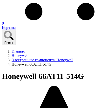
0
Корзина
Поиск
Главная
Honeywell
Электронные компоненты Honeywell
Honeywell 66AT11-514G
Honeywell 66AT11-514G