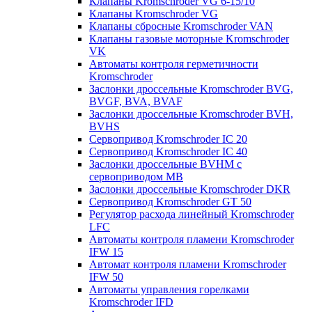
Клапаны Kromschroder VG 6-15/10
Клапаны Kromschroder VG
Клапаны сбросные Kromschroder VAN
Клапаны газовые моторные Kromschroder
VK
Автоматы контроля герметичности
Kromschroder
Заслонки дроссельные Kromschroder BVG,
BVGF, BVA, BVAF
Заслонки дроссельные Kromschroder BVH,
BVHS
Сервопривод Kromschroder IC 20
Сервопривод Kromschroder IC 40
Заслонки дроссельные BVHM с
сервоприводом МВ
Заслонки дроссельные Kromschroder DKR
Cервопривод Kromschroder GT 50
Регулятор расхода линейный Kromschroder
LFC
Автоматы контроля пламени Kromschroder
IFW 15
Автомат контроля пламени Kromschroder
IFW 50
Автоматы управления горелками
Kromschroder IFD