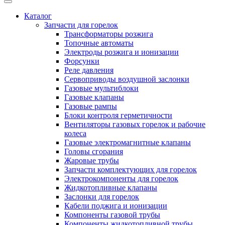
Каталог
Запчасти для горелок
Трансформаторы розжига
Топочные автоматы
Электроды розжига и ионизации
Форсунки
Реле давления
Сервоприводы воздушной заслонки
Газовые мультиблоки
Газовые клапаны
Газовые рампы
Блоки контроля герметичности
Вентиляторы газовых горелок и рабочие
колеса
Газовые электромагнитные клапаны
Головы сгорания
Жаровые трубы
Запчасти комплектующих для горелок
Электрокомпоненты для горелок
Жидкотопливные клапаны
Заслонки для горелок
Кабели поджига и ионизации
Компоненты газовой трубы
Компоненты жидкотопливной трубы