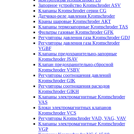
Запорное устройство Kromschroder ASV
Клапаны Kromschroder серии CG
Датчики-реле давления Kromschroder
Краны шаровые Kromschroder АКТ
Клапаны термозапорные Kromschroder TAS
Фильтры газовые Kromschroder GFK
Регуляторы давления газа Kromschroder GDJ
Регуляторы давления газа Kromschroder
VGBF
Клапаны предохранительно-запорные
Kromschroder JSAV
Клапан предохранительно-сбросной
Kromschroder VSBV
Регуляторы соотношения давлений
Kromschroder GIK
Регуляторы соотношения расходов
Kromschroder GIKH
Клапаны электромагнитные Kromschroder
VAS
Блоки электромагнитных клапанов
Kromschroder VCS
Регуляторы Kromschroder VAD, VAG, VAV
Клапаны электромагнитные Kromschroder
VGP