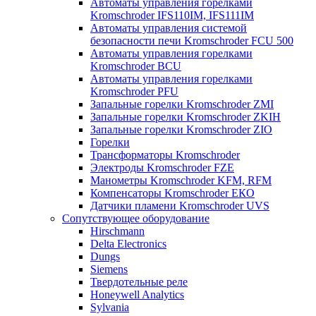
Автоматы управления горелками
Kromschroder IFS110IM, IFS111IM
Автоматы управления системой
безопасности печи Kromschroder FCU 500
Автоматы управления горелками
Kromschroder BCU
Автоматы управления горелками
Kromschroder PFU
Запальные горелки Kromschroder ZМI
Запальные горелки Kromschroder ZKIH
Запальные горелки Kromschroder ZIO
Горелки
Трансформаторы Kromschroder
Электроды Kromschroder FZE
Манометры Kromschroder KFM, RFM
Компенсаторы Kromschroder ЕКО
Датчики пламени Kromschroder UVS
Сопутствующее оборудование
Hirschmann
Delta Electronics
Dungs
Siemens
Твердотельные реле
Honeywell Analytics
Sylvania