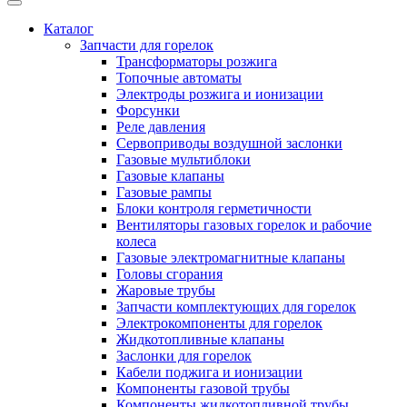
Каталог
Запчасти для горелок
Трансформаторы розжига
Топочные автоматы
Электроды розжига и ионизации
Форсунки
Реле давления
Сервоприводы воздушной заслонки
Газовые мультиблоки
Газовые клапаны
Газовые рампы
Блоки контроля герметичности
Вентиляторы газовых горелок и рабочие
колеса
Газовые электромагнитные клапаны
Головы сгорания
Жаровые трубы
Запчасти комплектующих для горелок
Электрокомпоненты для горелок
Жидкотопливные клапаны
Заслонки для горелок
Кабели поджига и ионизации
Компоненты газовой трубы
Компоненты жидкотопливной трубы