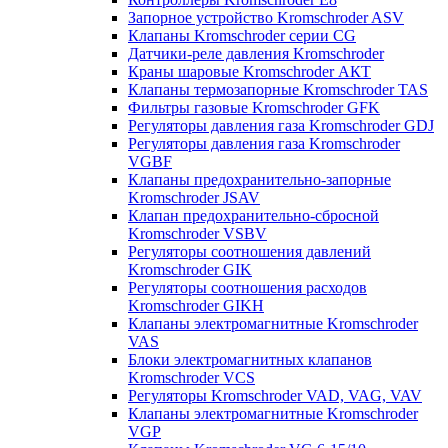
Запорное устройство Kromschroder ASV
Клапаны Kromschroder серии CG
Датчики-реле давления Kromschroder
Краны шаровые Kromschroder АКТ
Клапаны термозапорные Kromschroder TAS
Фильтры газовые Kromschroder GFK
Регуляторы давления газа Kromschroder GDJ
Регуляторы давления газа Kromschroder
VGBF
Клапаны предохранительно-запорные
Kromschroder JSAV
Клапан предохранительно-сбросной
Kromschroder VSBV
Регуляторы соотношения давлений
Kromschroder GIK
Регуляторы соотношения расходов
Kromschroder GIKH
Клапаны электромагнитные Kromschroder
VAS
Блоки электромагнитных клапанов
Kromschroder VCS
Регуляторы Kromschroder VAD, VAG, VAV
Клапаны электромагнитные Kromschroder
VGP