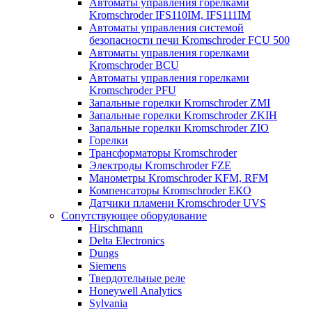
Автоматы управления горелками
Kromschroder IFS110IM, IFS111IM
Автоматы управления системой
безопасности печи Kromschroder FCU 500
Автоматы управления горелками
Kromschroder BCU
Автоматы управления горелками
Kromschroder PFU
Запальные горелки Kromschroder ZМI
Запальные горелки Kromschroder ZKIH
Запальные горелки Kromschroder ZIO
Горелки
Трансформаторы Kromschroder
Электроды Kromschroder FZE
Манометры Kromschroder KFM, RFM
Компенсаторы Kromschroder ЕКО
Датчики пламени Kromschroder UVS
Сопутствующее оборудование
Hirschmann
Delta Electronics
Dungs
Siemens
Твердотельные реле
Honeywell Analytics
Sylvania