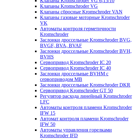
Клапаны Kromschroder VG 6-15/10
Клапаны Kromschroder VG
Клапаны сбросные Kromschroder VAN
Клапаны газовые моторные Kromschroder
VK
Автоматы контроля герметичности
Kromschroder
Заслонки дроссельные Kromschroder BVG,
BVGF, BVA, BVAF
Заслонки дроссельные Kromschroder BVH,
BVHS
Сервопривод Kromschroder IC 20
Сервопривод Kromschroder IC 40
Заслонки дроссельные BVHM с
сервоприводом МВ
Заслонки дроссельные Kromschroder DKR
Cервопривод Kromschroder GT 50
Регулятор расхода линейный Kromschroder
LFC
Автоматы контроля пламени Kromschroder
IFW 15
Автомат контроля пламени Kromschroder
IFW 50
Автоматы управления горелками
Kromschroder IFD