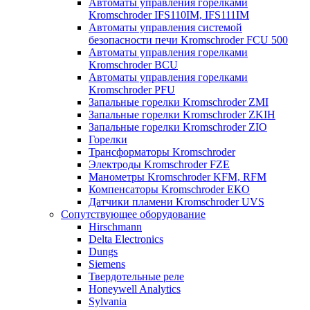
Автоматы управления горелками
Kromschroder IFS110IM, IFS111IM
Автоматы управления системой
безопасности печи Kromschroder FCU 500
Автоматы управления горелками
Kromschroder BCU
Автоматы управления горелками
Kromschroder PFU
Запальные горелки Kromschroder ZМI
Запальные горелки Kromschroder ZKIH
Запальные горелки Kromschroder ZIO
Горелки
Трансформаторы Kromschroder
Электроды Kromschroder FZE
Манометры Kromschroder KFM, RFM
Компенсаторы Kromschroder ЕКО
Датчики пламени Kromschroder UVS
Сопутствующее оборудование
Hirschmann
Delta Electronics
Dungs
Siemens
Твердотельные реле
Honeywell Analytics
Sylvania