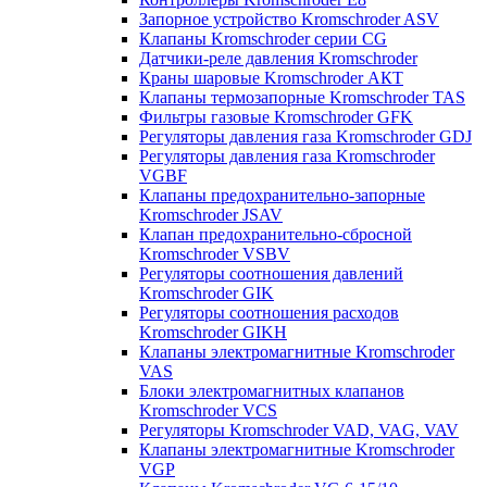
Запорное устройство Kromschroder ASV
Клапаны Kromschroder серии CG
Датчики-реле давления Kromschroder
Краны шаровые Kromschroder АКТ
Клапаны термозапорные Kromschroder TAS
Фильтры газовые Kromschroder GFK
Регуляторы давления газа Kromschroder GDJ
Регуляторы давления газа Kromschroder
VGBF
Клапаны предохранительно-запорные
Kromschroder JSAV
Клапан предохранительно-сбросной
Kromschroder VSBV
Регуляторы соотношения давлений
Kromschroder GIK
Регуляторы соотношения расходов
Kromschroder GIKH
Клапаны электромагнитные Kromschroder
VAS
Блоки электромагнитных клапанов
Kromschroder VCS
Регуляторы Kromschroder VAD, VAG, VAV
Клапаны электромагнитные Kromschroder
VGP