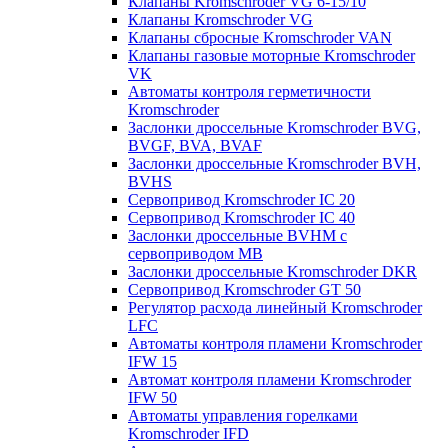
Клапаны Kromschroder VG 6-15/10
Клапаны Kromschroder VG
Клапаны сбросные Kromschroder VAN
Клапаны газовые моторные Kromschroder
VK
Автоматы контроля герметичности
Kromschroder
Заслонки дроссельные Kromschroder BVG,
BVGF, BVA, BVAF
Заслонки дроссельные Kromschroder BVH,
BVHS
Сервопривод Kromschroder IC 20
Сервопривод Kromschroder IC 40
Заслонки дроссельные BVHM с
сервоприводом МВ
Заслонки дроссельные Kromschroder DKR
Cервопривод Kromschroder GT 50
Регулятор расхода линейный Kromschroder
LFC
Автоматы контроля пламени Kromschroder
IFW 15
Автомат контроля пламени Kromschroder
IFW 50
Автоматы управления горелками
Kromschroder IFD