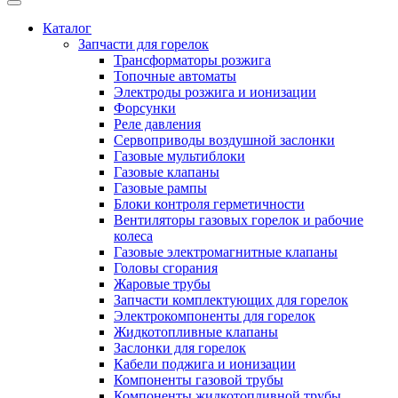
Каталог
Запчасти для горелок
Трансформаторы розжига
Топочные автоматы
Электроды розжига и ионизации
Форсунки
Реле давления
Сервоприводы воздушной заслонки
Газовые мультиблоки
Газовые клапаны
Газовые рампы
Блоки контроля герметичности
Вентиляторы газовых горелок и рабочие
колеса
Газовые электромагнитные клапаны
Головы сгорания
Жаровые трубы
Запчасти комплектующих для горелок
Электрокомпоненты для горелок
Жидкотопливные клапаны
Заслонки для горелок
Кабели поджига и ионизации
Компоненты газовой трубы
Компоненты жидкотопливной трубы