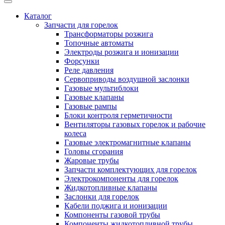
Каталог
Запчасти для горелок
Трансформаторы розжига
Топочные автоматы
Электроды розжига и ионизации
Форсунки
Реле давления
Сервоприводы воздушной заслонки
Газовые мультиблоки
Газовые клапаны
Газовые рампы
Блоки контроля герметичности
Вентиляторы газовых горелок и рабочие
колеса
Газовые электромагнитные клапаны
Головы сгорания
Жаровые трубы
Запчасти комплектующих для горелок
Электрокомпоненты для горелок
Жидкотопливные клапаны
Заслонки для горелок
Кабели поджига и ионизации
Компоненты газовой трубы
Компоненты жидкотопливной трубы