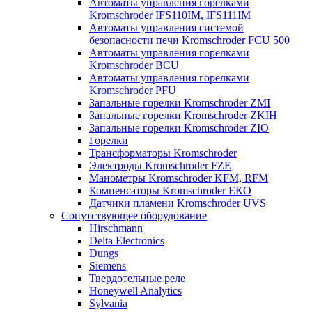
Автоматы управления горелками
Kromschroder IFS110IM, IFS111IM
Автоматы управления системой
безопасности печи Kromschroder FCU 500
Автоматы управления горелками
Kromschroder BCU
Автоматы управления горелками
Kromschroder PFU
Запальные горелки Kromschroder ZМI
Запальные горелки Kromschroder ZKIH
Запальные горелки Kromschroder ZIO
Горелки
Трансформаторы Kromschroder
Электроды Kromschroder FZE
Манометры Kromschroder KFM, RFM
Компенсаторы Kromschroder ЕКО
Датчики пламени Kromschroder UVS
Сопутствующее оборудование
Hirschmann
Delta Electronics
Dungs
Siemens
Твердотельные реле
Honeywell Analytics
Sylvania