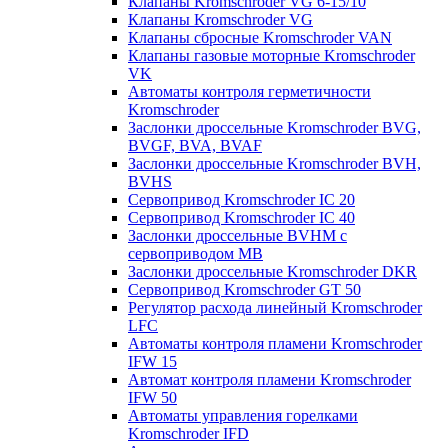
Клапаны Kromschroder VG 6-15/10
Клапаны Kromschroder VG
Клапаны сбросные Kromschroder VAN
Клапаны газовые моторные Kromschroder
VK
Автоматы контроля герметичности
Kromschroder
Заслонки дроссельные Kromschroder BVG,
BVGF, BVA, BVAF
Заслонки дроссельные Kromschroder BVH,
BVHS
Сервопривод Kromschroder IC 20
Сервопривод Kromschroder IC 40
Заслонки дроссельные BVHM с
сервоприводом МВ
Заслонки дроссельные Kromschroder DKR
Cервопривод Kromschroder GT 50
Регулятор расхода линейный Kromschroder
LFC
Автоматы контроля пламени Kromschroder
IFW 15
Автомат контроля пламени Kromschroder
IFW 50
Автоматы управления горелками
Kromschroder IFD