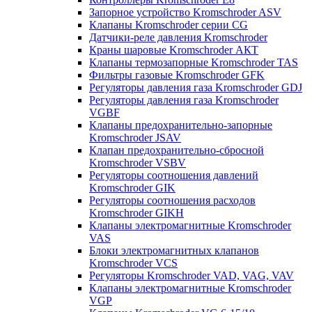
Запорное устройство Kromschroder ASV
Клапаны Kromschroder серии CG
Датчики-реле давления Kromschroder
Краны шаровые Kromschroder АКТ
Клапаны термозапорные Kromschroder TAS
Фильтры газовые Kromschroder GFK
Регуляторы давления газа Kromschroder GDJ
Регуляторы давления газа Kromschroder
VGBF
Клапаны предохранительно-запорные
Kromschroder JSAV
Клапан предохранительно-сбросной
Kromschroder VSBV
Регуляторы соотношения давлений
Kromschroder GIK
Регуляторы соотношения расходов
Kromschroder GIKH
Клапаны электромагнитные Kromschroder
VAS
Блоки электромагнитных клапанов
Kromschroder VCS
Регуляторы Kromschroder VAD, VAG, VAV
Клапаны электромагнитные Kromschroder
VGP