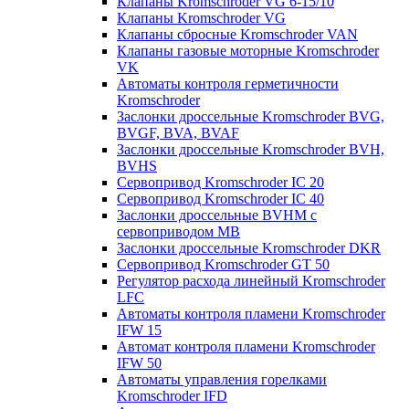
Клапаны Kromschroder VG 6-15/10
Клапаны Kromschroder VG
Клапаны сбросные Kromschroder VAN
Клапаны газовые моторные Kromschroder
VK
Автоматы контроля герметичности
Kromschroder
Заслонки дроссельные Kromschroder BVG,
BVGF, BVA, BVAF
Заслонки дроссельные Kromschroder BVH,
BVHS
Сервопривод Kromschroder IC 20
Сервопривод Kromschroder IC 40
Заслонки дроссельные BVHM с
сервоприводом МВ
Заслонки дроссельные Kromschroder DKR
Cервопривод Kromschroder GT 50
Регулятор расхода линейный Kromschroder
LFC
Автоматы контроля пламени Kromschroder
IFW 15
Автомат контроля пламени Kromschroder
IFW 50
Автоматы управления горелками
Kromschroder IFD