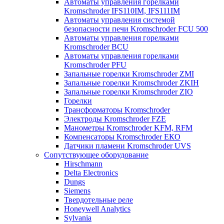
Автоматы управления горелками
Kromschroder IFS110IM, IFS111IM
Автоматы управления системой
безопасности печи Kromschroder FCU 500
Автоматы управления горелками
Kromschroder BCU
Автоматы управления горелками
Kromschroder PFU
Запальные горелки Kromschroder ZМI
Запальные горелки Kromschroder ZKIH
Запальные горелки Kromschroder ZIO
Горелки
Трансформаторы Kromschroder
Электроды Kromschroder FZE
Манометры Kromschroder KFM, RFM
Компенсаторы Kromschroder ЕКО
Датчики пламени Kromschroder UVS
Сопутствующее оборудование
Hirschmann
Delta Electronics
Dungs
Siemens
Твердотельные реле
Honeywell Analytics
Sylvania