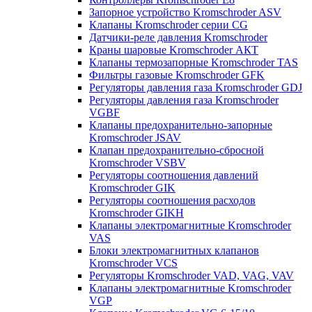
Запорное устройство Kromschroder ASV
Клапаны Kromschroder серии CG
Датчики-реле давления Kromschroder
Краны шаровые Kromschroder АКТ
Клапаны термозапорные Kromschroder TAS
Фильтры газовые Kromschroder GFK
Регуляторы давления газа Kromschroder GDJ
Регуляторы давления газа Kromschroder
VGBF
Клапаны предохранительно-запорные
Kromschroder JSAV
Клапан предохранительно-сбросной
Kromschroder VSBV
Регуляторы соотношения давлений
Kromschroder GIK
Регуляторы соотношения расходов
Kromschroder GIKH
Клапаны электромагнитные Kromschroder
VAS
Блоки электромагнитных клапанов
Kromschroder VCS
Регуляторы Kromschroder VAD, VAG, VAV
Клапаны электромагнитные Kromschroder
VGP