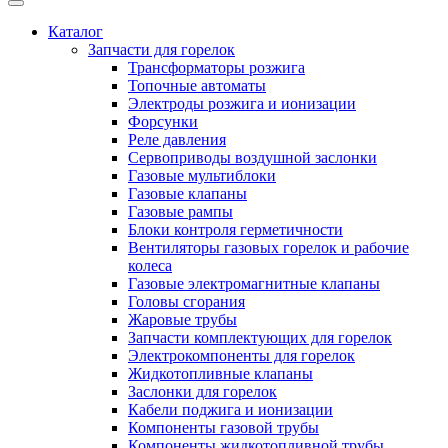
Каталог
Запчасти для горелок
Трансформаторы розжига
Топочные автоматы
Электроды розжига и ионизации
Форсунки
Реле давления
Сервоприводы воздушной заслонки
Газовые мультиблоки
Газовые клапаны
Газовые рампы
Блоки контроля герметичности
Вентиляторы газовых горелок и рабочие
колеса
Газовые электромагнитные клапаны
Головы сгорания
Жаровые трубы
Запчасти комплектующих для горелок
Электрокомпоненты для горелок
Жидкотопливные клапаны
Заслонки для горелок
Кабели поджига и ионизации
Компоненты газовой трубы
Компоненты жидкотопливной трубы