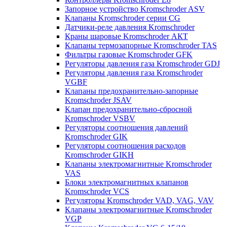
Запорное устройство Kromschroder ASV
Клапаны Kromschroder серии CG
Датчики-реле давления Kromschroder
Краны шаровые Kromschroder АКТ
Клапаны термозапорные Kromschroder TAS
Фильтры газовые Kromschroder GFK
Регуляторы давления газа Kromschroder GDJ
Регуляторы давления газа Kromschroder
VGBF
Клапаны предохранительно-запорные
Kromschroder JSAV
Клапан предохранительно-сбросной
Kromschroder VSBV
Регуляторы соотношения давлений
Kromschroder GIK
Регуляторы соотношения расходов
Kromschroder GIKH
Клапаны электромагнитные Kromschroder
VAS
Блоки электромагнитных клапанов
Kromschroder VCS
Регуляторы Kromschroder VAD, VAG, VAV
Клапаны электромагнитные Kromschroder
VGP