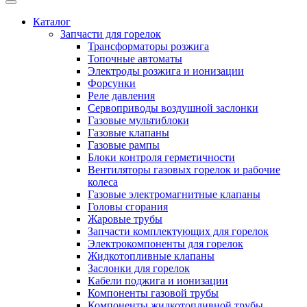
Каталог
Запчасти для горелок
Трансформаторы розжига
Топочные автоматы
Электроды розжига и ионизации
Форсунки
Реле давления
Сервоприводы воздушной заслонки
Газовые мультиблоки
Газовые клапаны
Газовые рампы
Блоки контроля герметичности
Вентиляторы газовых горелок и рабочие
колеса
Газовые электромагнитные клапаны
Головы сгорания
Жаровые трубы
Запчасти комплектующих для горелок
Электрокомпоненты для горелок
Жидкотопливные клапаны
Заслонки для горелок
Кабели поджига и ионизации
Компоненты газовой трубы
Компоненты жидкотопливной трубы