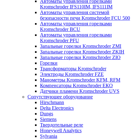
Автоматы управления горелками
Kromschroder IFS110IM, IFS111IM
Автоматы управления системой
безопасности печи Kromschroder FCU 500
Автоматы управления горелками
Kromschroder BCU
Автоматы управления горелками
Kromschroder PFU
Запальные горелки Kromschroder ZМI
Запальные горелки Kromschroder ZKIH
Запальные горелки Kromschroder ZIO
Горелки
Трансформаторы Kromschroder
Электроды Kromschroder FZE
Манометры Kromschroder KFM, RFM
Компенсаторы Kromschroder ЕКО
Датчики пламени Kromschroder UVS
Сопутствующее оборудование
Hirschmann
Delta Electronics
Dungs
Siemens
Твердотельные реле
Honeywell Analytics
Sylvania