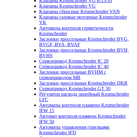
Клапаны Kromschroder VG 6-15/10
Клапаны Kromschroder VG
Клапаны сбросные Kromschroder VAN
Клапаны газовые моторные Kromschroder
VK
Автоматы контроля герметичности
Kromschroder
Заслонки дроссельные Kromschroder BVG,
BVGF, BVA, BVAF
Заслонки дроссельные Kromschroder BVH,
BVHS
Сервопривод Kromschroder IC 20
Сервопривод Kromschroder IC 40
Заслонки дроссельные BVHM с
сервоприводом МВ
Заслонки дроссельные Kromschroder DKR
Cервопривод Kromschroder GT 50
Регулятор расхода линейный Kromschroder
LFC
Автоматы контроля пламени Kromschroder
IFW 15
Автомат контроля пламени Kromschroder
IFW 50
Автоматы управления горелками
Kromschroder IFD