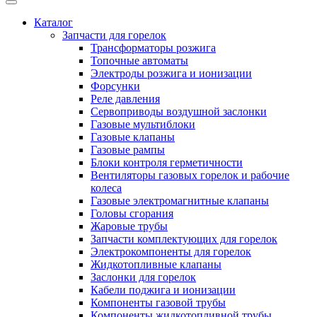
Каталог
Запчасти для горелок
Трансформаторы розжига
Топочные автоматы
Электроды розжига и ионизации
Форсунки
Реле давления
Сервоприводы воздушной заслонки
Газовые мультиблоки
Газовые клапаны
Газовые рампы
Блоки контроля герметичности
Вентиляторы газовых горелок и рабочие
колеса
Газовые электромагнитные клапаны
Головы сгорания
Жаровые трубы
Запчасти комплектующих для горелок
Электрокомпоненты для горелок
Жидкотопливные клапаны
Заслонки для горелок
Кабели поджига и ионизации
Компоненты газовой трубы
Компоненты жидкотопливной трубы