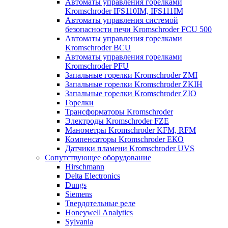
Автоматы управления горелками
Kromschroder IFS110IM, IFS111IM
Автоматы управления системой
безопасности печи Kromschroder FCU 500
Автоматы управления горелками
Kromschroder BCU
Автоматы управления горелками
Kromschroder PFU
Запальные горелки Kromschroder ZМI
Запальные горелки Kromschroder ZKIH
Запальные горелки Kromschroder ZIO
Горелки
Трансформаторы Kromschroder
Электроды Kromschroder FZE
Манометры Kromschroder KFM, RFM
Компенсаторы Kromschroder ЕКО
Датчики пламени Kromschroder UVS
Сопутствующее оборудование
Hirschmann
Delta Electronics
Dungs
Siemens
Твердотельные реле
Honeywell Analytics
Sylvania