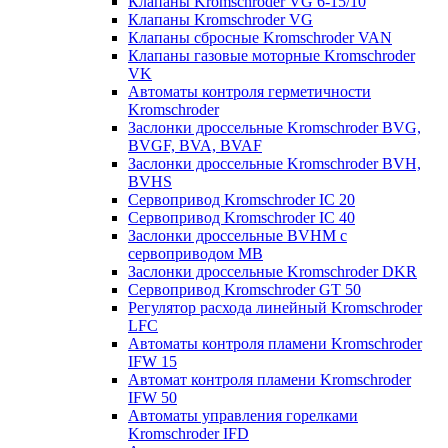
Клапаны Kromschroder VG 6-15/10
Клапаны Kromschroder VG
Клапаны сбросные Kromschroder VAN
Клапаны газовые моторные Kromschroder
VK
Автоматы контроля герметичности
Kromschroder
Заслонки дроссельные Kromschroder BVG,
BVGF, BVA, BVAF
Заслонки дроссельные Kromschroder BVH,
BVHS
Сервопривод Kromschroder IC 20
Сервопривод Kromschroder IC 40
Заслонки дроссельные BVHM с
сервоприводом МВ
Заслонки дроссельные Kromschroder DKR
Cервопривод Kromschroder GT 50
Регулятор расхода линейный Kromschroder
LFC
Автоматы контроля пламени Kromschroder
IFW 15
Автомат контроля пламени Kromschroder
IFW 50
Автоматы управления горелками
Kromschroder IFD