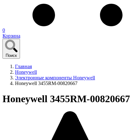
0
Корзина
Поиск
Главная
Honeywell
Электронные компоненты Honeywell
Honeywell 3455RM-00820667
Honeywell 3455RM-00820667