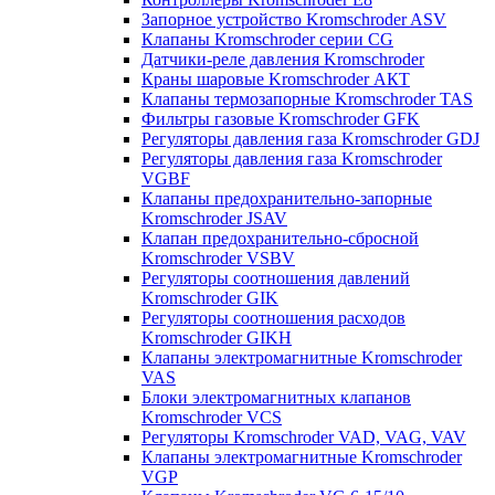
Запорное устройство Kromschroder ASV
Клапаны Kromschroder серии CG
Датчики-реле давления Kromschroder
Краны шаровые Kromschroder АКТ
Клапаны термозапорные Kromschroder TAS
Фильтры газовые Kromschroder GFK
Регуляторы давления газа Kromschroder GDJ
Регуляторы давления газа Kromschroder
VGBF
Клапаны предохранительно-запорные
Kromschroder JSAV
Клапан предохранительно-сбросной
Kromschroder VSBV
Регуляторы соотношения давлений
Kromschroder GIK
Регуляторы соотношения расходов
Kromschroder GIKH
Клапаны электромагнитные Kromschroder
VAS
Блоки электромагнитных клапанов
Kromschroder VCS
Регуляторы Kromschroder VAD, VAG, VAV
Клапаны электромагнитные Kromschroder
VGP