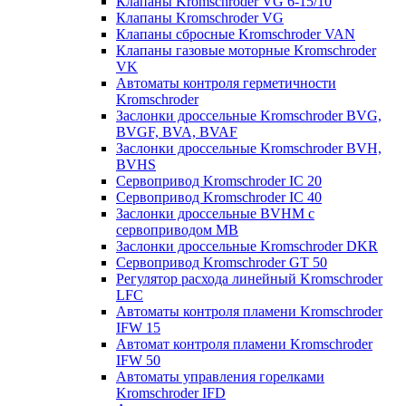
Клапаны Kromschroder VG 6-15/10
Клапаны Kromschroder VG
Клапаны сбросные Kromschroder VAN
Клапаны газовые моторные Kromschroder
VK
Автоматы контроля герметичности
Kromschroder
Заслонки дроссельные Kromschroder BVG,
BVGF, BVA, BVAF
Заслонки дроссельные Kromschroder BVH,
BVHS
Сервопривод Kromschroder IC 20
Сервопривод Kromschroder IC 40
Заслонки дроссельные BVHM с
сервоприводом МВ
Заслонки дроссельные Kromschroder DKR
Cервопривод Kromschroder GT 50
Регулятор расхода линейный Kromschroder
LFC
Автоматы контроля пламени Kromschroder
IFW 15
Автомат контроля пламени Kromschroder
IFW 50
Автоматы управления горелками
Kromschroder IFD