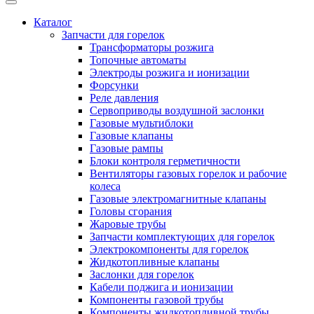
Каталог
Запчасти для горелок
Трансформаторы розжига
Топочные автоматы
Электроды розжига и ионизации
Форсунки
Реле давления
Сервоприводы воздушной заслонки
Газовые мультиблоки
Газовые клапаны
Газовые рампы
Блоки контроля герметичности
Вентиляторы газовых горелок и рабочие
колеса
Газовые электромагнитные клапаны
Головы сгорания
Жаровые трубы
Запчасти комплектующих для горелок
Электрокомпоненты для горелок
Жидкотопливные клапаны
Заслонки для горелок
Кабели поджига и ионизации
Компоненты газовой трубы
Компоненты жидкотопливной трубы