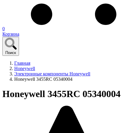
0
Корзина
Поиск
Главная
Honeywell
Электронные компоненты Honeywell
Honeywell 3455RC 05340004
Honeywell 3455RC 05340004