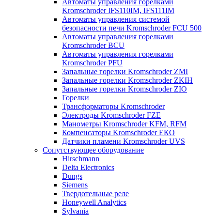
Автоматы управления горелками
Kromschroder IFS110IM, IFS111IM
Автоматы управления системой
безопасности печи Kromschroder FCU 500
Автоматы управления горелками
Kromschroder BCU
Автоматы управления горелками
Kromschroder PFU
Запальные горелки Kromschroder ZМI
Запальные горелки Kromschroder ZKIH
Запальные горелки Kromschroder ZIO
Горелки
Трансформаторы Kromschroder
Электроды Kromschroder FZE
Манометры Kromschroder KFM, RFM
Компенсаторы Kromschroder ЕКО
Датчики пламени Kromschroder UVS
Сопутствующее оборудование
Hirschmann
Delta Electronics
Dungs
Siemens
Твердотельные реле
Honeywell Analytics
Sylvania