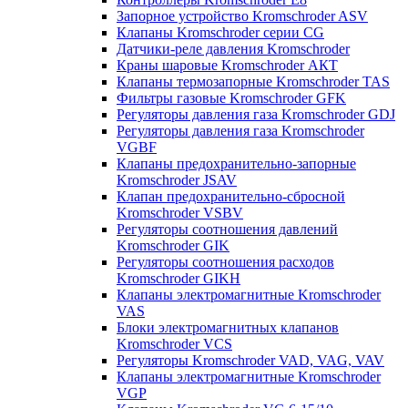
Запорное устройство Kromschroder ASV
Клапаны Kromschroder серии CG
Датчики-реле давления Kromschroder
Краны шаровые Kromschroder АКТ
Клапаны термозапорные Kromschroder TAS
Фильтры газовые Kromschroder GFK
Регуляторы давления газа Kromschroder GDJ
Регуляторы давления газа Kromschroder
VGBF
Клапаны предохранительно-запорные
Kromschroder JSAV
Клапан предохранительно-сбросной
Kromschroder VSBV
Регуляторы соотношения давлений
Kromschroder GIK
Регуляторы соотношения расходов
Kromschroder GIKH
Клапаны электромагнитные Kromschroder
VAS
Блоки электромагнитных клапанов
Kromschroder VCS
Регуляторы Kromschroder VAD, VAG, VAV
Клапаны электромагнитные Kromschroder
VGP