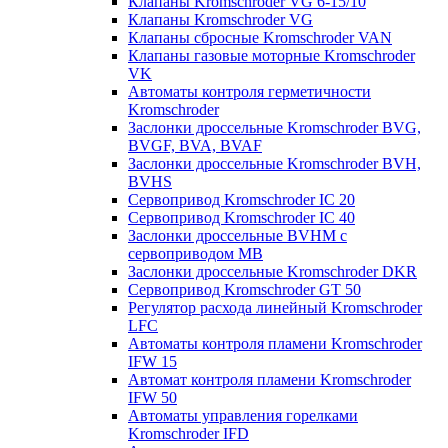
Клапаны Kromschroder VG 6-15/10
Клапаны Kromschroder VG
Клапаны сбросные Kromschroder VAN
Клапаны газовые моторные Kromschroder
VK
Автоматы контроля герметичности
Kromschroder
Заслонки дроссельные Kromschroder BVG,
BVGF, BVA, BVAF
Заслонки дроссельные Kromschroder BVH,
BVHS
Сервопривод Kromschroder IC 20
Сервопривод Kromschroder IC 40
Заслонки дроссельные BVHM с
сервоприводом МВ
Заслонки дроссельные Kromschroder DKR
Cервопривод Kromschroder GT 50
Регулятор расхода линейный Kromschroder
LFC
Автоматы контроля пламени Kromschroder
IFW 15
Автомат контроля пламени Kromschroder
IFW 50
Автоматы управления горелками
Kromschroder IFD