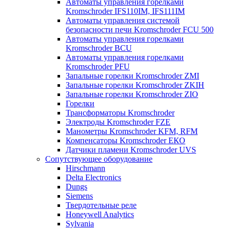
Автоматы управления горелками
Kromschroder IFS110IM, IFS111IM
Автоматы управления системой
безопасности печи Kromschroder FCU 500
Автоматы управления горелками
Kromschroder BCU
Автоматы управления горелками
Kromschroder PFU
Запальные горелки Kromschroder ZМI
Запальные горелки Kromschroder ZKIH
Запальные горелки Kromschroder ZIO
Горелки
Трансформаторы Kromschroder
Электроды Kromschroder FZE
Манометры Kromschroder KFM, RFM
Компенсаторы Kromschroder ЕКО
Датчики пламени Kromschroder UVS
Сопутствующее оборудование
Hirschmann
Delta Electronics
Dungs
Siemens
Твердотельные реле
Honeywell Analytics
Sylvania