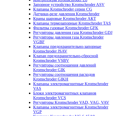
Запорное устройство Kromschroder ASV
Клапаны Kromschroder серии CG
Датчики-реле давления Kromschroder
Краны шаровые Kromschroder АКТ
Клапаны термозапорные Kromschroder TAS
Фильтры газовые Kromschroder GFK
Регуляторы давления газа Kromschroder GDJ
Регуляторы давления газа Kromschroder
VGBF
Клапаны предохранительно-запорные
Kromschroder JSAV
Клапан предохранительно-сбросной
Kromschroder VSBV
Регуляторы соотношения давлений
Kromschroder GIK
Регуляторы соотношения расходов
Kromschroder GIKH
Клапаны электромагнитные Kromschroder
VAS
Блоки электромагнитных клапанов
Kromschroder VCS
Регуляторы Kromschroder VAD, VAG, VAV
Клапаны электромагнитные Kromschroder
VGP