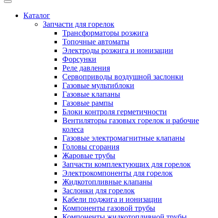
Каталог
Запчасти для горелок
Трансформаторы розжига
Топочные автоматы
Электроды розжига и ионизации
Форсунки
Реле давления
Сервоприводы воздушной заслонки
Газовые мультиблоки
Газовые клапаны
Газовые рампы
Блоки контроля герметичности
Вентиляторы газовых горелок и рабочие
колеса
Газовые электромагнитные клапаны
Головы сгорания
Жаровые трубы
Запчасти комплектующих для горелок
Электрокомпоненты для горелок
Жидкотопливные клапаны
Заслонки для горелок
Кабели поджига и ионизации
Компоненты газовой трубы
Компоненты жидкотопливной трубы