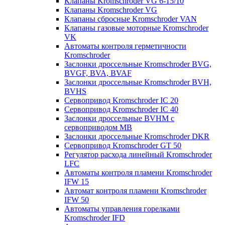
Клапаны Kromschroder VG 6-15/10
Клапаны Kromschroder VG
Клапаны сбросные Kromschroder VAN
Клапаны газовые моторные Kromschroder
VK
Автоматы контроля герметичности
Kromschroder
Заслонки дроссельные Kromschroder BVG,
BVGF, BVA, BVAF
Заслонки дроссельные Kromschroder BVH,
BVHS
Сервопривод Kromschroder IC 20
Сервопривод Kromschroder IC 40
Заслонки дроссельные BVHM с
сервоприводом МВ
Заслонки дроссельные Kromschroder DKR
Cервопривод Kromschroder GT 50
Регулятор расхода линейный Kromschroder
LFC
Автоматы контроля пламени Kromschroder
IFW 15
Автомат контроля пламени Kromschroder
IFW 50
Автоматы управления горелками
Kromschroder IFD