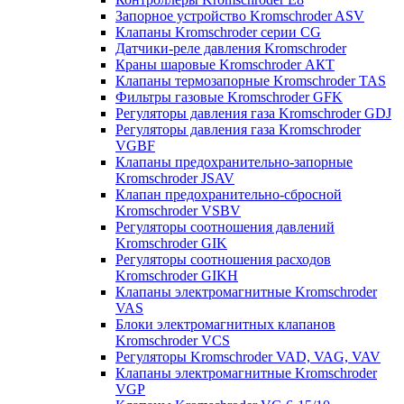
Запорное устройство Kromschroder ASV
Клапаны Kromschroder серии CG
Датчики-реле давления Kromschroder
Краны шаровые Kromschroder АКТ
Клапаны термозапорные Kromschroder TAS
Фильтры газовые Kromschroder GFK
Регуляторы давления газа Kromschroder GDJ
Регуляторы давления газа Kromschroder
VGBF
Клапаны предохранительно-запорные
Kromschroder JSAV
Клапан предохранительно-сбросной
Kromschroder VSBV
Регуляторы соотношения давлений
Kromschroder GIK
Регуляторы соотношения расходов
Kromschroder GIKH
Клапаны электромагнитные Kromschroder
VAS
Блоки электромагнитных клапанов
Kromschroder VCS
Регуляторы Kromschroder VAD, VAG, VAV
Клапаны электромагнитные Kromschroder
VGP