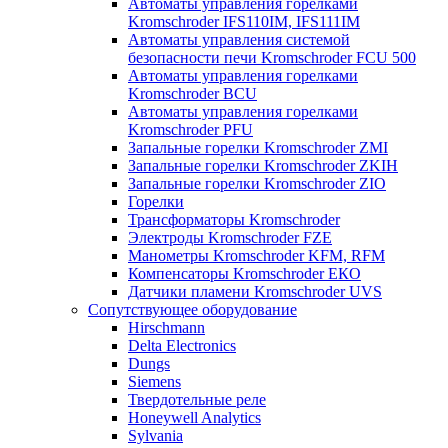
Автоматы управления горелками
Kromschroder IFS110IM, IFS111IM
Автоматы управления системой
безопасности печи Kromschroder FCU 500
Автоматы управления горелками
Kromschroder BCU
Автоматы управления горелками
Kromschroder PFU
Запальные горелки Kromschroder ZМI
Запальные горелки Kromschroder ZKIH
Запальные горелки Kromschroder ZIO
Горелки
Трансформаторы Kromschroder
Электроды Kromschroder FZE
Манометры Kromschroder KFM, RFM
Компенсаторы Kromschroder ЕКО
Датчики пламени Kromschroder UVS
Сопутствующее оборудование
Hirschmann
Delta Electronics
Dungs
Siemens
Твердотельные реле
Honeywell Analytics
Sylvania