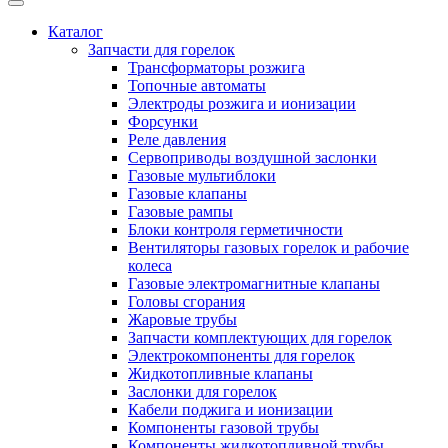
Каталог
Запчасти для горелок
Трансформаторы розжига
Топочные автоматы
Электроды розжига и ионизации
Форсунки
Реле давления
Сервоприводы воздушной заслонки
Газовые мультиблоки
Газовые клапаны
Газовые рампы
Блоки контроля герметичности
Вентиляторы газовых горелок и рабочие
колеса
Газовые электромагнитные клапаны
Головы сгорания
Жаровые трубы
Запчасти комплектующих для горелок
Электрокомпоненты для горелок
Жидкотопливные клапаны
Заслонки для горелок
Кабели поджига и ионизации
Компоненты газовой трубы
Компоненты жидкотопливной трубы