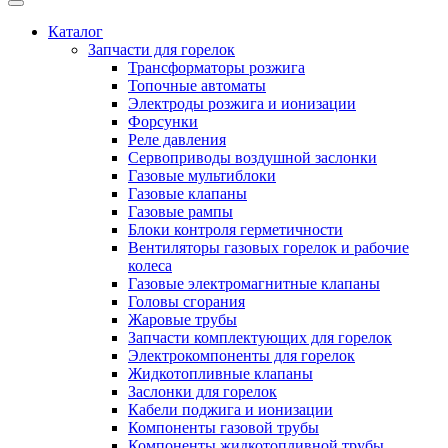
Каталог
Запчасти для горелок
Трансформаторы розжига
Топочные автоматы
Электроды розжига и ионизации
Форсунки
Реле давления
Сервоприводы воздушной заслонки
Газовые мультиблоки
Газовые клапаны
Газовые рампы
Блоки контроля герметичности
Вентиляторы газовых горелок и рабочие
колеса
Газовые электромагнитные клапаны
Головы сгорания
Жаровые трубы
Запчасти комплектующих для горелок
Электрокомпоненты для горелок
Жидкотопливные клапаны
Заслонки для горелок
Кабели поджига и ионизации
Компоненты газовой трубы
Компоненты жидкотопливной трубы