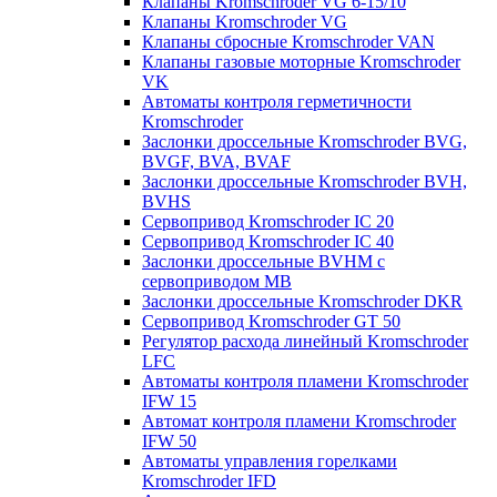
Клапаны Kromschroder VG 6-15/10
Клапаны Kromschroder VG
Клапаны сбросные Kromschroder VAN
Клапаны газовые моторные Kromschroder
VK
Автоматы контроля герметичности
Kromschroder
Заслонки дроссельные Kromschroder BVG,
BVGF, BVA, BVAF
Заслонки дроссельные Kromschroder BVH,
BVHS
Сервопривод Kromschroder IC 20
Сервопривод Kromschroder IC 40
Заслонки дроссельные BVHM с
сервоприводом МВ
Заслонки дроссельные Kromschroder DKR
Cервопривод Kromschroder GT 50
Регулятор расхода линейный Kromschroder
LFC
Автоматы контроля пламени Kromschroder
IFW 15
Автомат контроля пламени Kromschroder
IFW 50
Автоматы управления горелками
Kromschroder IFD