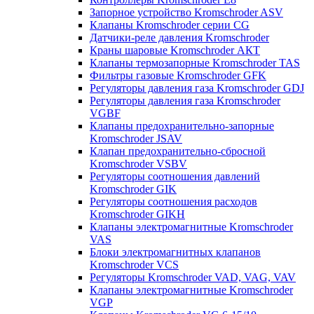
Запорное устройство Kromschroder ASV
Клапаны Kromschroder серии CG
Датчики-реле давления Kromschroder
Краны шаровые Kromschroder АКТ
Клапаны термозапорные Kromschroder TAS
Фильтры газовые Kromschroder GFK
Регуляторы давления газа Kromschroder GDJ
Регуляторы давления газа Kromschroder
VGBF
Клапаны предохранительно-запорные
Kromschroder JSAV
Клапан предохранительно-сбросной
Kromschroder VSBV
Регуляторы соотношения давлений
Kromschroder GIK
Регуляторы соотношения расходов
Kromschroder GIKH
Клапаны электромагнитные Kromschroder
VAS
Блоки электромагнитных клапанов
Kromschroder VCS
Регуляторы Kromschroder VAD, VAG, VAV
Клапаны электромагнитные Kromschroder
VGP