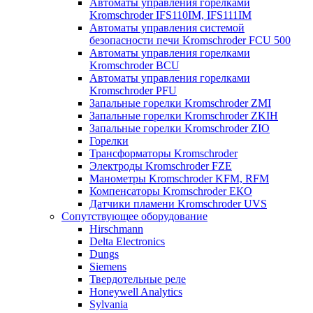
Автоматы управления горелками
Kromschroder IFS110IM, IFS111IM
Автоматы управления системой
безопасности печи Kromschroder FCU 500
Автоматы управления горелками
Kromschroder BCU
Автоматы управления горелками
Kromschroder PFU
Запальные горелки Kromschroder ZМI
Запальные горелки Kromschroder ZKIH
Запальные горелки Kromschroder ZIO
Горелки
Трансформаторы Kromschroder
Электроды Kromschroder FZE
Манометры Kromschroder KFM, RFM
Компенсаторы Kromschroder ЕКО
Датчики пламени Kromschroder UVS
Сопутствующее оборудование
Hirschmann
Delta Electronics
Dungs
Siemens
Твердотельные реле
Honeywell Analytics
Sylvania