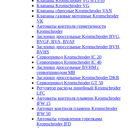
Клапаны Kromschroder VG 6-15/10
Клапаны Kromschroder VG
Клапаны сбросные Kromschroder VAN
Клапаны газовые моторные Kromschroder
VK
Автоматы контроля герметичности
Kromschroder
Заслонки дроссельные Kromschroder BVG,
BVGF, BVA, BVAF
Заслонки дроссельные Kromschroder BVH,
BVHS
Сервопривод Kromschroder IC 20
Сервопривод Kromschroder IC 40
Заслонки дроссельные BVHM с
сервоприводом МВ
Заслонки дроссельные Kromschroder DKR
Cервопривод Kromschroder GT 50
Регулятор расхода линейный Kromschroder
LFC
Автоматы контроля пламени Kromschroder
IFW 15
Автомат контроля пламени Kromschroder
IFW 50
Автоматы управления горелками
Kromschroder IFD