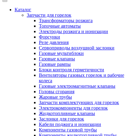
Каталог
Запчасти для горелок
Трансформаторы розжига
Топочные автоматы
Электроды розжига и ионизации
Форсунки
Реле давления
Сервоприводы воздушной заслонки
Газовые мультиблоки
Газовые клапаны
Газовые рампы
Блоки контроля герметичности
Вентиляторы газовых горелок и рабочие
колеса
Газовые электромагнитные клапаны
Головы сгорания
Жаровые трубы
Запчасти комплектующих для горелок
Электрокомпоненты для горелок
Жидкотопливные клапаны
Заслонки для горелок
Кабели поджига и ионизации
Компоненты газовой трубы
Компоненты жидкотопливной трубы