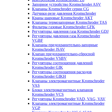
Запорное устройство Kromschroder ASV
Клапаны Kromschroder серии CG
Датчики-реле давления Kromschroder
Краны шаровые Kromschroder АКТ
Клапаны термозапорные Kromschroder TAS
Фильтры газовые Kromschroder GFK
Регуляторы давления газа Kromschroder GDJ
Регуляторы давления газа Kromschroder
VGBF
Клапаны предохранительно-запорные
Kromschroder JSAV
Клапан предохранительно-сбросной
Kromschroder VSBV
Регуляторы соотношения давлений
Kromschroder GIK
Регуляторы соотношения расходов
Kromschroder GIKH
Клапаны электромагнитные Kromschroder
VAS
Блоки электромагнитных клапанов
Kromschroder VCS
Регуляторы Kromschroder VAD, VAG, VAV
Клапаны электромагнитные Kromschroder
VGP