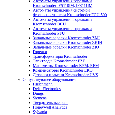
Автоматы управления горелками
Kromschroder IFS110IM, IFS111IM
Автоматы управления системой
безопасности печи Kromschroder FCU 500
Автоматы управления горелками
Kromschroder BCU
Автоматы управления горелками
Kromschroder PFU
Запальные горелки Kromschroder ZМI
Запальные горелки Kromschroder ZKIH
Запальные горелки Kromschroder ZIO
Горелки
Трансформаторы Kromschroder
Электроды Kromschroder FZE
Манометры Kromschroder KFM, RFM
Компенсаторы Kromschroder ЕКО
Датчики пламени Kromschroder UVS
Сопутствующее оборудование
Hirschmann
Delta Electronics
Dungs
Siemens
Твердотельные реле
Honeywell Analytics
Sylvania