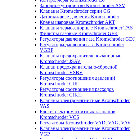
Запорное устройство Kromschroder ASV
Клапаны Kromschroder серии CG
Датчики-реле давления Kromschroder
Краны шаровые Kromschroder АКТ
Клапаны термозапорные Kromschroder TAS
Фильтры газовые Kromschroder GFK
Регуляторы давления газа Kromschroder GDJ
Регуляторы давления газа Kromschroder
VGBF
Клапаны предохранительно-запорные
Kromschroder JSAV
Клапан предохранительно-сбросной
Kromschroder VSBV
Регуляторы соотношения давлений
Kromschroder GIK
Регуляторы соотношения расходов
Kromschroder GIKH
Клапаны электромагнитные Kromschroder
VAS
Блоки электромагнитных клапанов
Kromschroder VCS
Регуляторы Kromschroder VAD, VAG, VAV
Клапаны электромагнитные Kromschroder
VGP