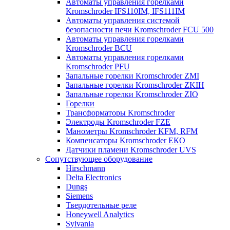
Автоматы управления горелками
Kromschroder IFS110IM, IFS111IM
Автоматы управления системой
безопасности печи Kromschroder FCU 500
Автоматы управления горелками
Kromschroder BCU
Автоматы управления горелками
Kromschroder PFU
Запальные горелки Kromschroder ZМI
Запальные горелки Kromschroder ZKIH
Запальные горелки Kromschroder ZIO
Горелки
Трансформаторы Kromschroder
Электроды Kromschroder FZE
Манометры Kromschroder KFM, RFM
Компенсаторы Kromschroder ЕКО
Датчики пламени Kromschroder UVS
Сопутствующее оборудование
Hirschmann
Delta Electronics
Dungs
Siemens
Твердотельные реле
Honeywell Analytics
Sylvania