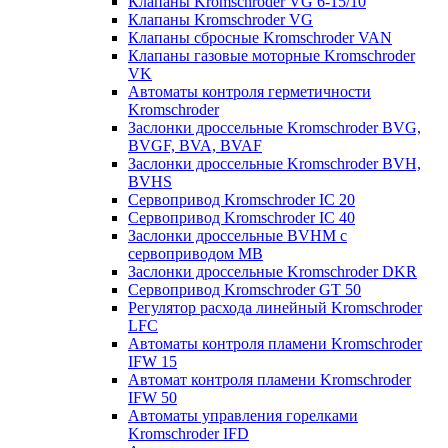
Клапаны Kromschroder VG 6-15/10
Клапаны Kromschroder VG
Клапаны сбросные Kromschroder VAN
Клапаны газовые моторные Kromschroder
VK
Автоматы контроля герметичности
Kromschroder
Заслонки дроссельные Kromschroder BVG,
BVGF, BVA, BVAF
Заслонки дроссельные Kromschroder BVH,
BVHS
Сервопривод Kromschroder IC 20
Сервопривод Kromschroder IC 40
Заслонки дроссельные BVHM с
сервоприводом МВ
Заслонки дроссельные Kromschroder DKR
Cервопривод Kromschroder GT 50
Регулятор расхода линейный Kromschroder
LFC
Автоматы контроля пламени Kromschroder
IFW 15
Автомат контроля пламени Kromschroder
IFW 50
Автоматы управления горелками
Kromschroder IFD