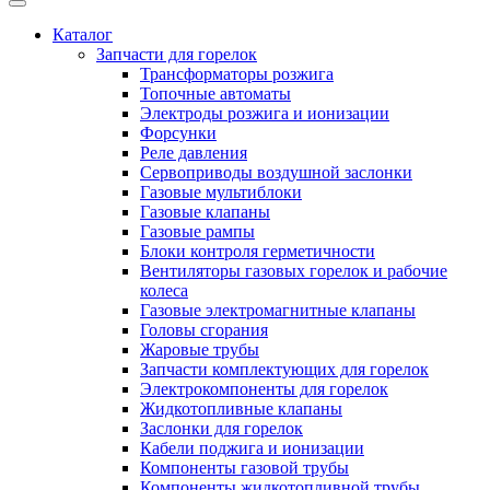
Каталог
Запчасти для горелок
Трансформаторы розжига
Топочные автоматы
Электроды розжига и ионизации
Форсунки
Реле давления
Сервоприводы воздушной заслонки
Газовые мультиблоки
Газовые клапаны
Газовые рампы
Блоки контроля герметичности
Вентиляторы газовых горелок и рабочие
колеса
Газовые электромагнитные клапаны
Головы сгорания
Жаровые трубы
Запчасти комплектующих для горелок
Электрокомпоненты для горелок
Жидкотопливные клапаны
Заслонки для горелок
Кабели поджига и ионизации
Компоненты газовой трубы
Компоненты жидкотопливной трубы