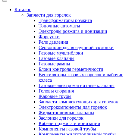
Каталог
Запчасти для горелок
Трансформаторы розжига
Топочные автоматы
Электроды розжига и ионизации
Форсунки
Реле давления
Сервоприводы воздушной заслонки
Газовые мультиблоки
Газовые клапаны
Газовые рампы
Блоки контроля герметичности
Вентиляторы газовых горелок и рабочие
колеса
Газовые электромагнитные клапаны
Головы сгорания
Жаровые трубы
Запчасти комплектующих для горелок
Электрокомпоненты для горелок
Жидкотопливные клапаны
Заслонки для горелок
Кабели поджига и ионизации
Компоненты газовой трубы
Компоненты жидкотопливной трубы