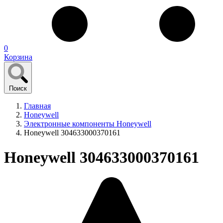
0
Корзина
Поиск
Главная
Honeywell
Электронные компоненты Honeywell
Honeywell 304633000370161
Honeywell 304633000370161