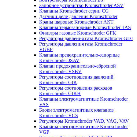
Запорное устройство Kromschroder ASV
Клапаны Kromschroder серии CG
Датчики-реле давления Kromschroder
Краны шаровые Kromschroder АКТ
Клапаны термозапорные Kromschroder TAS
Фильтры газовые Kromschroder GFK
Регуляторы давления газа Kromschroder GDJ
Регуляторы давления газа Kromschroder
VGBF
Клапаны предохранительно-запорные
Kromschroder JSAV
Клапан предохранительно-сбросной
Kromschroder VSBV
Регуляторы соотношения давлений
Kromschroder GIK
Регуляторы соотношения расходов
Kromschroder GIKH
Клапаны электромагнитные Kromschroder
VAS
Блоки электромагнитных клапанов
Kromschroder VCS
Регуляторы Kromschroder VAD, VAG, VAV
Клапаны электромагнитные Kromschroder
VGP