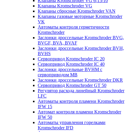
Клапаны Kromschroder VG 6-15/10
Клапаны Kromschroder VG
Клапаны сбросные Kromschroder VAN
Клапаны газовые моторные Kromschroder
VK
Автоматы контроля герметичности
Kromschroder
Заслонки дроссельные Kromschroder BVG,
BVGF, BVA, BVAF
Заслонки дроссельные Kromschroder BVH,
BVHS
Сервопривод Kromschroder IC 20
Сервопривод Kromschroder IC 40
Заслонки дроссельные BVHM с
сервоприводом МВ
Заслонки дроссельные Kromschroder DKR
Cервопривод Kromschroder GT 50
Регулятор расхода линейный Kromschroder
LFC
Автоматы контроля пламени Kromschroder
IFW 15
Автомат контроля пламени Kromschroder
IFW 50
Автоматы управления горелками
Kromschroder IFD