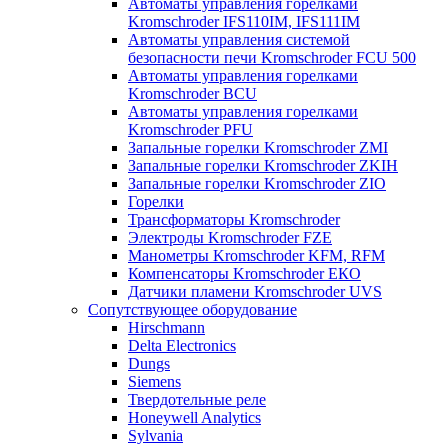
Автоматы управления горелками
Kromschroder IFS110IM, IFS111IM
Автоматы управления системой
безопасности печи Kromschroder FCU 500
Автоматы управления горелками
Kromschroder BCU
Автоматы управления горелками
Kromschroder PFU
Запальные горелки Kromschroder ZМI
Запальные горелки Kromschroder ZKIH
Запальные горелки Kromschroder ZIO
Горелки
Трансформаторы Kromschroder
Электроды Kromschroder FZE
Манометры Kromschroder KFM, RFM
Компенсаторы Kromschroder ЕКО
Датчики пламени Kromschroder UVS
Сопутствующее оборудование
Hirschmann
Delta Electronics
Dungs
Siemens
Твердотельные реле
Honeywell Analytics
Sylvania