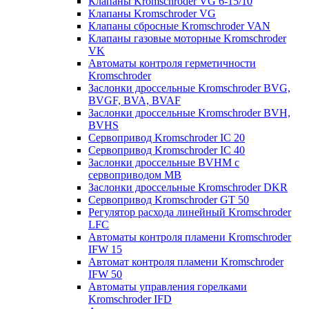
Клапаны Kromschroder VG 6-15/10
Клапаны Kromschroder VG
Клапаны сбросные Kromschroder VAN
Клапаны газовые моторные Kromschroder
VK
Автоматы контроля герметичности
Kromschroder
Заслонки дроссельные Kromschroder BVG,
BVGF, BVA, BVAF
Заслонки дроссельные Kromschroder BVH,
BVHS
Сервопривод Kromschroder IC 20
Сервопривод Kromschroder IC 40
Заслонки дроссельные BVHM с
сервоприводом МВ
Заслонки дроссельные Kromschroder DKR
Cервопривод Kromschroder GT 50
Регулятор расхода линейный Kromschroder
LFC
Автоматы контроля пламени Kromschroder
IFW 15
Автомат контроля пламени Kromschroder
IFW 50
Автоматы управления горелками
Kromschroder IFD