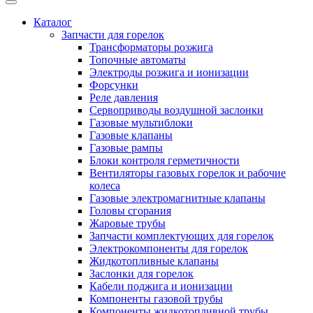
Каталог
Запчасти для горелок
Трансформаторы розжига
Топочные автоматы
Электроды розжига и ионизации
Форсунки
Реле давления
Сервоприводы воздушной заслонки
Газовые мультиблоки
Газовые клапаны
Газовые рампы
Блоки контроля герметичности
Вентиляторы газовых горелок и рабочие
колеса
Газовые электромагнитные клапаны
Головы сгорания
Жаровые трубы
Запчасти комплектующих для горелок
Электрокомпоненты для горелок
Жидкотопливные клапаны
Заслонки для горелок
Кабели поджига и ионизации
Компоненты газовой трубы
Компоненты жидкотопливной трубы