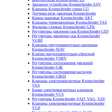
Запорное устройство Kromschroder ASV
Клапаны Kromschroder серии CG
Датчики-реле давления Kromschroder
Краны шаровые Kromschroder АКТ
Клапаны термозапорные Kromschroder TAS
Фильтры газовые Kromschroder GFK
Регуляторы давления газа Kromschroder GDJ
Регуляторы давления газа Kromschroder
VGBF
Клапаны предохранительно-запорные
Kromschroder JSAV
Клапан предохранительно-сбросной
Kromschroder VSBV
Регуляторы соотношения давлений
Kromschroder GIK
Регуляторы соотношения расходов
Kromschroder GIKH
Клапаны электромагнитные Kromschroder
VAS
Блоки электромагнитных клапанов
Kromschroder VCS
Регуляторы Kromschroder VAD, VAG, VAV
Клапаны электромагнитные Kromschroder
VGP