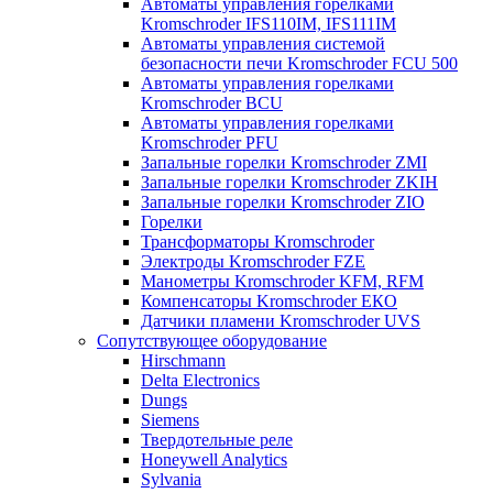
Автоматы управления горелками
Kromschroder IFS110IM, IFS111IM
Автоматы управления системой
безопасности печи Kromschroder FCU 500
Автоматы управления горелками
Kromschroder BCU
Автоматы управления горелками
Kromschroder PFU
Запальные горелки Kromschroder ZМI
Запальные горелки Kromschroder ZKIH
Запальные горелки Kromschroder ZIO
Горелки
Трансформаторы Kromschroder
Электроды Kromschroder FZE
Манометры Kromschroder KFM, RFM
Компенсаторы Kromschroder ЕКО
Датчики пламени Kromschroder UVS
Сопутствующее оборудование
Hirschmann
Delta Electronics
Dungs
Siemens
Твердотельные реле
Honeywell Analytics
Sylvania