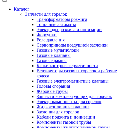
Каталог
Запчасти для горелок
Трансформаторы розжига
Топочные автоматы
Электроды розжига и ионизации
Форсунки
Реле давления
Сервоприводы воздушной заслонки
Газовые мультиблоки
Газовые клапаны
Газовые рампы
Блоки контроля герметичности
Вентиляторы газовых горелок и рабочие
колеса
Газовые электромагнитные клапаны
Головы сгорания
Жаровые трубы
Запчасти комплектующих для горелок
Электрокомпоненты для горелок
Жидкотопливные клапаны
Заслонки для горелок
Кабели поджига и ионизации
Компоненты газовой трубы
Компоненты жидкотопливной трубы