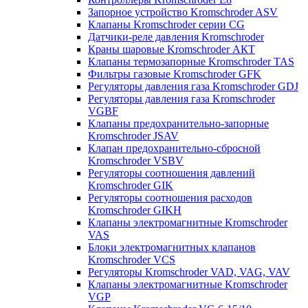
Запорное устройство Kromschroder ASV
Клапаны Kromschroder серии CG
Датчики-реле давления Kromschroder
Краны шаровые Kromschroder АКТ
Клапаны термозапорные Kromschroder TAS
Фильтры газовые Kromschroder GFK
Регуляторы давления газа Kromschroder GDJ
Регуляторы давления газа Kromschroder
VGBF
Клапаны предохранительно-запорные
Kromschroder JSAV
Клапан предохранительно-сбросной
Kromschroder VSBV
Регуляторы соотношения давлений
Kromschroder GIK
Регуляторы соотношения расходов
Kromschroder GIKH
Клапаны электромагнитные Kromschroder
VAS
Блоки электромагнитных клапанов
Kromschroder VCS
Регуляторы Kromschroder VAD, VAG, VAV
Клапаны электромагнитные Kromschroder
VGP