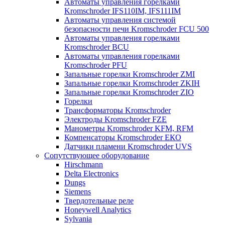
Автоматы управления горелками
Kromschroder IFS110IM, IFS111IM
Автоматы управления системой
безопасности печи Kromschroder FCU 500
Автоматы управления горелками
Kromschroder BCU
Автоматы управления горелками
Kromschroder PFU
Запальные горелки Kromschroder ZМI
Запальные горелки Kromschroder ZKIH
Запальные горелки Kromschroder ZIO
Горелки
Трансформаторы Kromschroder
Электроды Kromschroder FZE
Манометры Kromschroder KFM, RFM
Компенсаторы Kromschroder ЕКО
Датчики пламени Kromschroder UVS
Сопутствующее оборудование
Hirschmann
Delta Electronics
Dungs
Siemens
Твердотельные реле
Honeywell Analytics
Sylvania