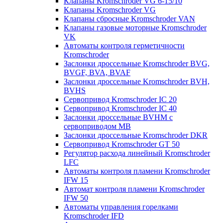
Клапаны Kromschroder VG 6-15/10
Клапаны Kromschroder VG
Клапаны сбросные Kromschroder VAN
Клапаны газовые моторные Kromschroder
VK
Автоматы контроля герметичности
Kromschroder
Заслонки дроссельные Kromschroder BVG,
BVGF, BVA, BVAF
Заслонки дроссельные Kromschroder BVH,
BVHS
Сервопривод Kromschroder IC 20
Сервопривод Kromschroder IC 40
Заслонки дроссельные BVHM с
сервоприводом МВ
Заслонки дроссельные Kromschroder DKR
Cервопривод Kromschroder GT 50
Регулятор расхода линейный Kromschroder
LFC
Автоматы контроля пламени Kromschroder
IFW 15
Автомат контроля пламени Kromschroder
IFW 50
Автоматы управления горелками
Kromschroder IFD