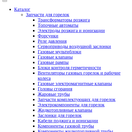
Каталог
Запчасти для горелок
Трансформаторы розжига
Топочные автоматы
Электроды розжига и ионизации
Форсунки
Реле давления
Сервоприводы воздушной заслонки
Газовые мультиблоки
Газовые клапаны
Газовые рампы
Блоки контроля герметичности
Вентиляторы газовых горелок и рабочие
колеса
Газовые электромагнитные клапаны
Головы сгорания
Жаровые трубы
Запчасти комплектующих для горелок
Электрокомпоненты для горелок
Жидкотопливные клапаны
Заслонки для горелок
Кабели поджига и ионизации
Компоненты газовой трубы
Компоненты жидкотопливной трубы