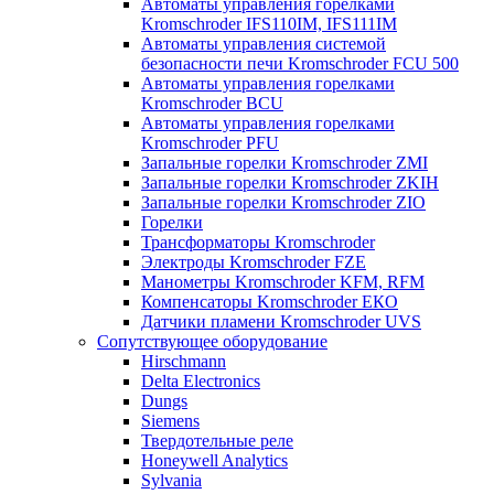
Автоматы управления горелками
Kromschroder IFS110IM, IFS111IM
Автоматы управления системой
безопасности печи Kromschroder FCU 500
Автоматы управления горелками
Kromschroder BCU
Автоматы управления горелками
Kromschroder PFU
Запальные горелки Kromschroder ZМI
Запальные горелки Kromschroder ZKIH
Запальные горелки Kromschroder ZIO
Горелки
Трансформаторы Kromschroder
Электроды Kromschroder FZE
Манометры Kromschroder KFM, RFM
Компенсаторы Kromschroder ЕКО
Датчики пламени Kromschroder UVS
Сопутствующее оборудование
Hirschmann
Delta Electronics
Dungs
Siemens
Твердотельные реле
Honeywell Analytics
Sylvania