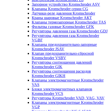
Запорное устройство Kromschroder ASV
Клапаны Kromschroder серии CG
Датчики-реле давления Kromschroder
Краны шаровые Kromschroder АКТ
Клапаны термозапорные Kromschroder TAS
Фильтры газовые Kromschroder GFK
Регуляторы давления газа Kromschroder GDJ
Регуляторы давления газа Kromschroder
VGBF
Клапаны предохранительно-запорные
Kromschroder JSAV
Клапан предохранительно-сбросной
Kromschroder VSBV
Регуляторы соотношения давлений
Kromschroder GIK
Регуляторы соотношения расходов
Kromschroder GIKH
Клапаны электромагнитные Kromschroder
VAS
Блоки электромагнитных клапанов
Kromschroder VCS
Регуляторы Kromschroder VAD, VAG, VAV
Клапаны электромагнитные Kromschroder
VGP