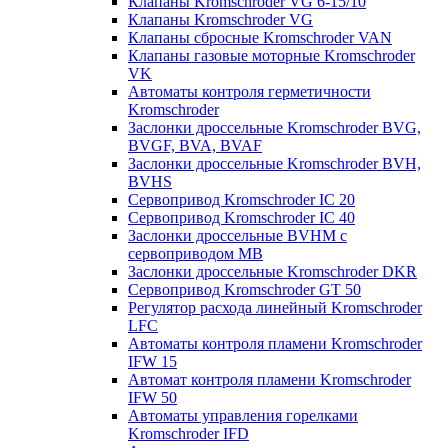
Клапаны Kromschroder VG 6-15/10
Клапаны Kromschroder VG
Клапаны сбросные Kromschroder VAN
Клапаны газовые моторные Kromschroder
VK
Автоматы контроля герметичности
Kromschroder
Заслонки дроссельные Kromschroder BVG,
BVGF, BVA, BVAF
Заслонки дроссельные Kromschroder BVH,
BVHS
Сервопривод Kromschroder IC 20
Сервопривод Kromschroder IC 40
Заслонки дроссельные BVHM с
сервоприводом МВ
Заслонки дроссельные Kromschroder DKR
Cервопривод Kromschroder GT 50
Регулятор расхода линейный Kromschroder
LFC
Автоматы контроля пламени Kromschroder
IFW 15
Автомат контроля пламени Kromschroder
IFW 50
Автоматы управления горелками
Kromschroder IFD