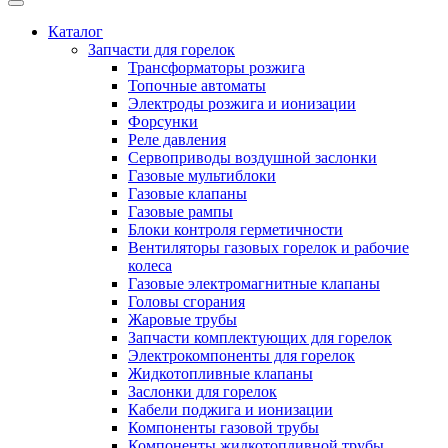
Каталог
Запчасти для горелок
Трансформаторы розжига
Топочные автоматы
Электроды розжига и ионизации
Форсунки
Реле давления
Сервоприводы воздушной заслонки
Газовые мультиблоки
Газовые клапаны
Газовые рампы
Блоки контроля герметичности
Вентиляторы газовых горелок и рабочие
колеса
Газовые электромагнитные клапаны
Головы сгорания
Жаровые трубы
Запчасти комплектующих для горелок
Электрокомпоненты для горелок
Жидкотопливные клапаны
Заслонки для горелок
Кабели поджига и ионизации
Компоненты газовой трубы
Компоненты жидкотопливной трубы