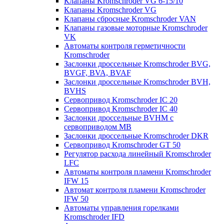
Клапаны Kromschroder VG 6-15/10
Клапаны Kromschroder VG
Клапаны сбросные Kromschroder VAN
Клапаны газовые моторные Kromschroder
VK
Автоматы контроля герметичности
Kromschroder
Заслонки дроссельные Kromschroder BVG,
BVGF, BVA, BVAF
Заслонки дроссельные Kromschroder BVH,
BVHS
Сервопривод Kromschroder IC 20
Сервопривод Kromschroder IC 40
Заслонки дроссельные BVHM с
сервоприводом МВ
Заслонки дроссельные Kromschroder DKR
Cервопривод Kromschroder GT 50
Регулятор расхода линейный Kromschroder
LFC
Автоматы контроля пламени Kromschroder
IFW 15
Автомат контроля пламени Kromschroder
IFW 50
Автоматы управления горелками
Kromschroder IFD