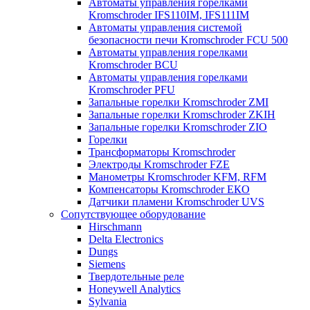
Автоматы управления горелками
Kromschroder IFS110IM, IFS111IM
Автоматы управления системой
безопасности печи Kromschroder FCU 500
Автоматы управления горелками
Kromschroder BCU
Автоматы управления горелками
Kromschroder PFU
Запальные горелки Kromschroder ZМI
Запальные горелки Kromschroder ZKIH
Запальные горелки Kromschroder ZIO
Горелки
Трансформаторы Kromschroder
Электроды Kromschroder FZE
Манометры Kromschroder KFM, RFM
Компенсаторы Kromschroder ЕКО
Датчики пламени Kromschroder UVS
Сопутствующее оборудование
Hirschmann
Delta Electronics
Dungs
Siemens
Твердотельные реле
Honeywell Analytics
Sylvania