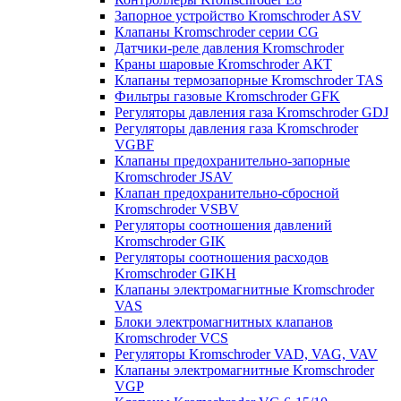
Запорное устройство Kromschroder ASV
Клапаны Kromschroder серии CG
Датчики-реле давления Kromschroder
Краны шаровые Kromschroder АКТ
Клапаны термозапорные Kromschroder TAS
Фильтры газовые Kromschroder GFK
Регуляторы давления газа Kromschroder GDJ
Регуляторы давления газа Kromschroder
VGBF
Клапаны предохранительно-запорные
Kromschroder JSAV
Клапан предохранительно-сбросной
Kromschroder VSBV
Регуляторы соотношения давлений
Kromschroder GIK
Регуляторы соотношения расходов
Kromschroder GIKH
Клапаны электромагнитные Kromschroder
VAS
Блоки электромагнитных клапанов
Kromschroder VCS
Регуляторы Kromschroder VAD, VAG, VAV
Клапаны электромагнитные Kromschroder
VGP