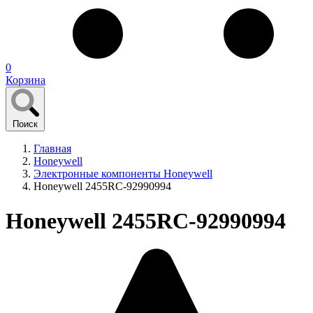
0
Корзина
Поиск
Главная
Honeywell
Электронные компоненты Honeywell
Honeywell 2455RC-92990994
Honeywell 2455RC-92990994