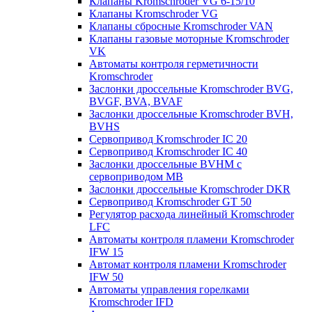
Клапаны Kromschroder VG 6-15/10
Клапаны Kromschroder VG
Клапаны сбросные Kromschroder VAN
Клапаны газовые моторные Kromschroder
VK
Автоматы контроля герметичности
Kromschroder
Заслонки дроссельные Kromschroder BVG,
BVGF, BVA, BVAF
Заслонки дроссельные Kromschroder BVH,
BVHS
Сервопривод Kromschroder IC 20
Сервопривод Kromschroder IC 40
Заслонки дроссельные BVHM с
сервоприводом МВ
Заслонки дроссельные Kromschroder DKR
Cервопривод Kromschroder GT 50
Регулятор расхода линейный Kromschroder
LFC
Автоматы контроля пламени Kromschroder
IFW 15
Автомат контроля пламени Kromschroder
IFW 50
Автоматы управления горелками
Kromschroder IFD