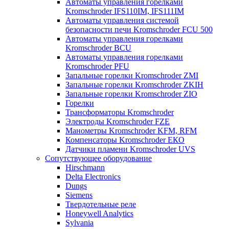
Автоматы управления горелками
Kromschroder IFS110IM, IFS111IM
Автоматы управления системой
безопасности печи Kromschroder FCU 500
Автоматы управления горелками
Kromschroder BCU
Автоматы управления горелками
Kromschroder PFU
Запальные горелки Kromschroder ZМI
Запальные горелки Kromschroder ZKIH
Запальные горелки Kromschroder ZIO
Горелки
Трансформаторы Kromschroder
Электроды Kromschroder FZE
Манометры Kromschroder KFM, RFM
Компенсаторы Kromschroder ЕКО
Датчики пламени Kromschroder UVS
Сопутствующее оборудование
Hirschmann
Delta Electronics
Dungs
Siemens
Твердотельные реле
Honeywell Analytics
Sylvania