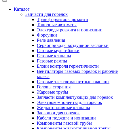
Каталог
Запчасти для горелок
Трансформаторы розжига
Топочные автоматы
Электроды розжига и ионизации
Форсунки
Реле давления
Сервоприводы воздушной заслонки
Газовые мультиблоки
Газовые клапаны
Газовые рампы
Блоки контроля герметичности
Вентиляторы газовых горелок и рабочие
колеса
Газовые электромагнитные клапаны
Головы сгорания
Жаровые трубы
Запчасти комплектующих для горелок
Электрокомпоненты для горелок
Жидкотопливные клапаны
Заслонки для горелок
Кабели поджига и ионизации
Компоненты газовой трубы
Компоненты жидкотопливной трубы