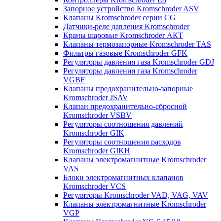
Запорное устройство Kromschroder ASV
Клапаны Kromschroder серии CG
Датчики-реле давления Kromschroder
Краны шаровые Kromschroder АКТ
Клапаны термозапорные Kromschroder TAS
Фильтры газовые Kromschroder GFK
Регуляторы давления газа Kromschroder GDJ
Регуляторы давления газа Kromschroder
VGBF
Клапаны предохранительно-запорные
Kromschroder JSAV
Клапан предохранительно-сбросной
Kromschroder VSBV
Регуляторы соотношения давлений
Kromschroder GIK
Регуляторы соотношения расходов
Kromschroder GIKH
Клапаны электромагнитные Kromschroder
VAS
Блоки электромагнитных клапанов
Kromschroder VCS
Регуляторы Kromschroder VAD, VAG, VAV
Клапаны электромагнитные Kromschroder
VGP