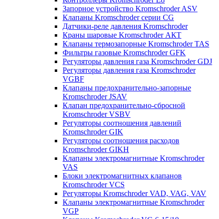
Запорное устройство Kromschroder ASV
Клапаны Kromschroder серии CG
Датчики-реле давления Kromschroder
Краны шаровые Kromschroder АКТ
Клапаны термозапорные Kromschroder TAS
Фильтры газовые Kromschroder GFK
Регуляторы давления газа Kromschroder GDJ
Регуляторы давления газа Kromschroder
VGBF
Клапаны предохранительно-запорные
Kromschroder JSAV
Клапан предохранительно-сбросной
Kromschroder VSBV
Регуляторы соотношения давлений
Kromschroder GIK
Регуляторы соотношения расходов
Kromschroder GIKH
Клапаны электромагнитные Kromschroder
VAS
Блоки электромагнитных клапанов
Kromschroder VCS
Регуляторы Kromschroder VAD, VAG, VAV
Клапаны электромагнитные Kromschroder
VGP