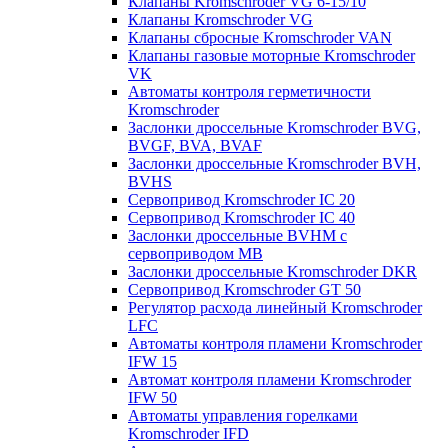
Клапаны Kromschroder VG 6-15/10
Клапаны Kromschroder VG
Клапаны сбросные Kromschroder VAN
Клапаны газовые моторные Kromschroder
VK
Автоматы контроля герметичности
Kromschroder
Заслонки дроссельные Kromschroder BVG,
BVGF, BVA, BVAF
Заслонки дроссельные Kromschroder BVH,
BVHS
Сервопривод Kromschroder IC 20
Сервопривод Kromschroder IC 40
Заслонки дроссельные BVHM с
сервоприводом МВ
Заслонки дроссельные Kromschroder DKR
Cервопривод Kromschroder GT 50
Регулятор расхода линейный Kromschroder
LFC
Автоматы контроля пламени Kromschroder
IFW 15
Автомат контроля пламени Kromschroder
IFW 50
Автоматы управления горелками
Kromschroder IFD