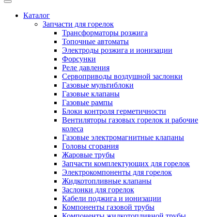
Каталог
Запчасти для горелок
Трансформаторы розжига
Топочные автоматы
Электроды розжига и ионизации
Форсунки
Реле давления
Сервоприводы воздушной заслонки
Газовые мультиблоки
Газовые клапаны
Газовые рампы
Блоки контроля герметичности
Вентиляторы газовых горелок и рабочие
колеса
Газовые электромагнитные клапаны
Головы сгорания
Жаровые трубы
Запчасти комплектующих для горелок
Электрокомпоненты для горелок
Жидкотопливные клапаны
Заслонки для горелок
Кабели поджига и ионизации
Компоненты газовой трубы
Компоненты жидкотопливной трубы