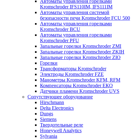
Автоматы управления горелками
Kromschroder IFS110IM, IFS111IM
Автоматы управления системой
безопасности печи Kromschroder FCU 500
Автоматы управления горелками
Kromschroder BCU
Автоматы управления горелками
Kromschroder PFU
Запальные горелки Kromschroder ZМI
Запальные горелки Kromschroder ZKIH
Запальные горелки Kromschroder ZIO
Горелки
Трансформаторы Kromschroder
Электроды Kromschroder FZE
Манометры Kromschroder KFM, RFM
Компенсаторы Kromschroder ЕКО
Датчики пламени Kromschroder UVS
Сопутствующее оборудование
Hirschmann
Delta Electronics
Dungs
Siemens
Твердотельные реле
Honeywell Analytics
Sylvania