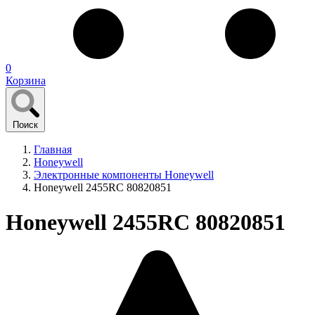
0
Корзина
Поиск
Главная
Honeywell
Электронные компоненты Honeywell
Honeywell 2455RC 80820851
Honeywell 2455RC 80820851