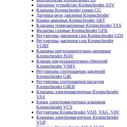
Запорное устройство Kromschroder ASV
Клапаны Kromschroder серии CG
Датчики-реле давления Kromschroder
Краны шаровые Kromschroder АКТ
Клапаны термозапорные Kromschroder TAS
Фильтры газовые Kromschroder GFK
Регуляторы давления газа Kromschroder GDJ
Регуляторы давления газа Kromschroder
VGBF
Клапаны предохранительно-запорные
Kromschroder JSAV
Клапан предохранительно-сбросной
Kromschroder VSBV
Регуляторы соотношения давлений
Kromschroder GIK
Регуляторы соотношения расходов
Kromschroder GIKH
Клапаны электромагнитные Kromschroder
VAS
Блоки электромагнитных клапанов
Kromschroder VCS
Регуляторы Kromschroder VAD, VAG, VAV
Клапаны электромагнитные Kromschroder
VGP