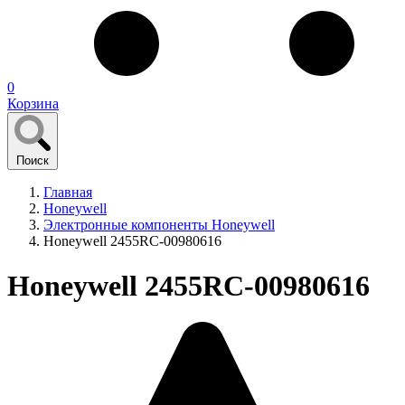
0
Корзина
Поиск
Главная
Honeywell
Электронные компоненты Honeywell
Honeywell 2455RC-00980616
Honeywell 2455RC-00980616