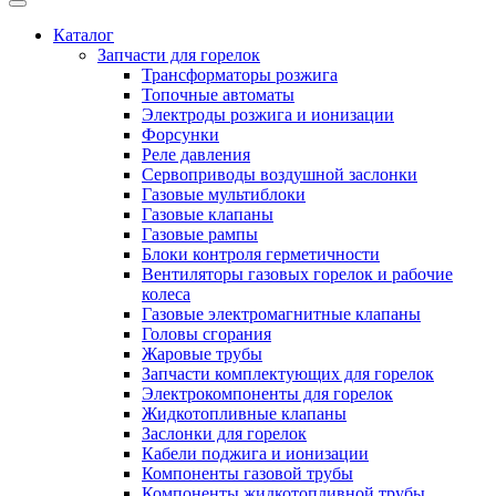
Каталог
Запчасти для горелок
Трансформаторы розжига
Топочные автоматы
Электроды розжига и ионизации
Форсунки
Реле давления
Сервоприводы воздушной заслонки
Газовые мультиблоки
Газовые клапаны
Газовые рампы
Блоки контроля герметичности
Вентиляторы газовых горелок и рабочие
колеса
Газовые электромагнитные клапаны
Головы сгорания
Жаровые трубы
Запчасти комплектующих для горелок
Электрокомпоненты для горелок
Жидкотопливные клапаны
Заслонки для горелок
Кабели поджига и ионизации
Компоненты газовой трубы
Компоненты жидкотопливной трубы