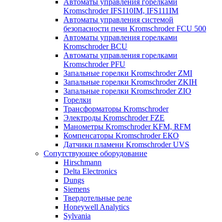
Автоматы управления горелками
Kromschroder IFS110IM, IFS111IM
Автоматы управления системой
безопасности печи Kromschroder FCU 500
Автоматы управления горелками
Kromschroder BCU
Автоматы управления горелками
Kromschroder PFU
Запальные горелки Kromschroder ZМI
Запальные горелки Kromschroder ZKIH
Запальные горелки Kromschroder ZIO
Горелки
Трансформаторы Kromschroder
Электроды Kromschroder FZE
Манометры Kromschroder KFM, RFM
Компенсаторы Kromschroder ЕКО
Датчики пламени Kromschroder UVS
Сопутствующее оборудование
Hirschmann
Delta Electronics
Dungs
Siemens
Твердотельные реле
Honeywell Analytics
Sylvania