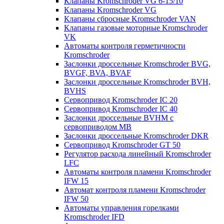
Клапаны Kromschroder VG 6-15/10
Клапаны Kromschroder VG
Клапаны сбросные Kromschroder VAN
Клапаны газовые моторные Kromschroder
VK
Автоматы контроля герметичности
Kromschroder
Заслонки дроссельные Kromschroder BVG,
BVGF, BVA, BVAF
Заслонки дроссельные Kromschroder BVH,
BVHS
Сервопривод Kromschroder IC 20
Сервопривод Kromschroder IC 40
Заслонки дроссельные BVHM с
сервоприводом МВ
Заслонки дроссельные Kromschroder DKR
Cервопривод Kromschroder GT 50
Регулятор расхода линейный Kromschroder
LFC
Автоматы контроля пламени Kromschroder
IFW 15
Автомат контроля пламени Kromschroder
IFW 50
Автоматы управления горелками
Kromschroder IFD