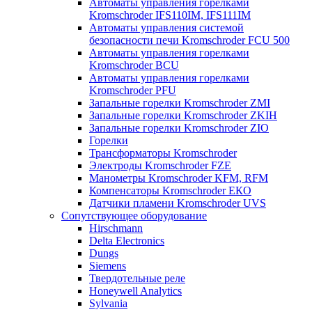
Автоматы управления горелками
Kromschroder IFS110IM, IFS111IM
Автоматы управления системой
безопасности печи Kromschroder FCU 500
Автоматы управления горелками
Kromschroder BCU
Автоматы управления горелками
Kromschroder PFU
Запальные горелки Kromschroder ZМI
Запальные горелки Kromschroder ZKIH
Запальные горелки Kromschroder ZIO
Горелки
Трансформаторы Kromschroder
Электроды Kromschroder FZE
Манометры Kromschroder KFM, RFM
Компенсаторы Kromschroder ЕКО
Датчики пламени Kromschroder UVS
Сопутствующее оборудование
Hirschmann
Delta Electronics
Dungs
Siemens
Твердотельные реле
Honeywell Analytics
Sylvania