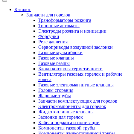
Каталог
Запчасти для горелок
Трансформаторы розжига
Топочные автоматы
Электроды розжига и ионизации
Форсунки
Реле давления
Сервоприводы воздушной заслонки
Газовые мультиблоки
Газовые клапаны
Газовые рампы
Блоки контроля герметичности
Вентиляторы газовых горелок и рабочие
колеса
Газовые электромагнитные клапаны
Головы сгорания
Жаровые трубы
Запчасти комплектующих для горелок
Электрокомпоненты для горелок
Жидкотопливные клапаны
Заслонки для горелок
Кабели поджига и ионизации
Компоненты газовой трубы
Компоненты жидкотопливной трубы