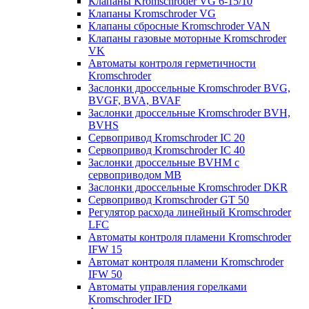
Клапаны Kromschroder VG 6-15/10
Клапаны Kromschroder VG
Клапаны сбросные Kromschroder VAN
Клапаны газовые моторные Kromschroder
VK
Автоматы контроля герметичности
Kromschroder
Заслонки дроссельные Kromschroder BVG,
BVGF, BVA, BVAF
Заслонки дроссельные Kromschroder BVH,
BVHS
Сервопривод Kromschroder IC 20
Сервопривод Kromschroder IC 40
Заслонки дроссельные BVHM с
сервоприводом МВ
Заслонки дроссельные Kromschroder DKR
Cервопривод Kromschroder GT 50
Регулятор расхода линейный Kromschroder
LFC
Автоматы контроля пламени Kromschroder
IFW 15
Автомат контроля пламени Kromschroder
IFW 50
Автоматы управления горелками
Kromschroder IFD