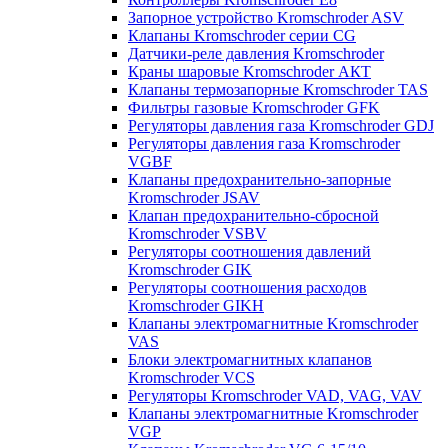
Запорное устройство Kromschroder ASV
Клапаны Kromschroder серии CG
Датчики-реле давления Kromschroder
Краны шаровые Kromschroder АКТ
Клапаны термозапорные Kromschroder TAS
Фильтры газовые Kromschroder GFK
Регуляторы давления газа Kromschroder GDJ
Регуляторы давления газа Kromschroder
VGBF
Клапаны предохранительно-запорные
Kromschroder JSAV
Клапан предохранительно-сбросной
Kromschroder VSBV
Регуляторы соотношения давлений
Kromschroder GIK
Регуляторы соотношения расходов
Kromschroder GIKH
Клапаны электромагнитные Kromschroder
VAS
Блоки электромагнитных клапанов
Kromschroder VCS
Регуляторы Kromschroder VAD, VAG, VAV
Клапаны электромагнитные Kromschroder
VGP