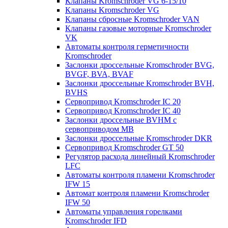
Клапаны Kromschroder VG 6-15/10
Клапаны Kromschroder VG
Клапаны сбросные Kromschroder VAN
Клапаны газовые моторные Kromschroder
VK
Автоматы контроля герметичности
Kromschroder
Заслонки дроссельные Kromschroder BVG,
BVGF, BVA, BVAF
Заслонки дроссельные Kromschroder BVH,
BVHS
Сервопривод Kromschroder IC 20
Сервопривод Kromschroder IC 40
Заслонки дроссельные BVHM с
сервоприводом МВ
Заслонки дроссельные Kromschroder DKR
Cервопривод Kromschroder GT 50
Регулятор расхода линейный Kromschroder
LFC
Автоматы контроля пламени Kromschroder
IFW 15
Автомат контроля пламени Kromschroder
IFW 50
Автоматы управления горелками
Kromschroder IFD