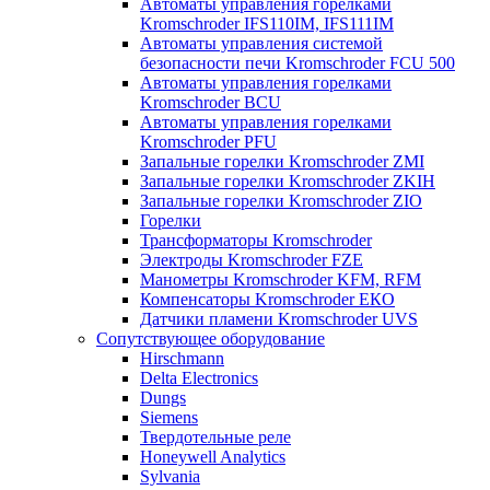
Автоматы управления горелками
Kromschroder IFS110IM, IFS111IM
Автоматы управления системой
безопасности печи Kromschroder FCU 500
Автоматы управления горелками
Kromschroder BCU
Автоматы управления горелками
Kromschroder PFU
Запальные горелки Kromschroder ZМI
Запальные горелки Kromschroder ZKIH
Запальные горелки Kromschroder ZIO
Горелки
Трансформаторы Kromschroder
Электроды Kromschroder FZE
Манометры Kromschroder KFM, RFM
Компенсаторы Kromschroder ЕКО
Датчики пламени Kromschroder UVS
Сопутствующее оборудование
Hirschmann
Delta Electronics
Dungs
Siemens
Твердотельные реле
Honeywell Analytics
Sylvania