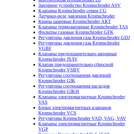
Запорное устройство Kromschroder ASV
Клапаны Kromschroder серии CG
Датчики-реле давления Kromschroder
Краны шаровые Kromschroder АКТ
Клапаны термозапорные Kromschroder TAS
Фильтры газовые Kromschroder GFK
Регуляторы давления газа Kromschroder GDJ
Регуляторы давления газа Kromschroder
VGBF
Клапаны предохранительно-запорные
Kromschroder JSAV
Клапан предохранительно-сбросной
Kromschroder VSBV
Регуляторы соотношения давлений
Kromschroder GIK
Регуляторы соотношения расходов
Kromschroder GIKH
Клапаны электромагнитные Kromschroder
VAS
Блоки электромагнитных клапанов
Kromschroder VCS
Регуляторы Kromschroder VAD, VAG, VAV
Клапаны электромагнитные Kromschroder
VGP