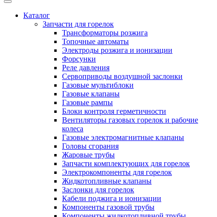
Каталог
Запчасти для горелок
Трансформаторы розжига
Топочные автоматы
Электроды розжига и ионизации
Форсунки
Реле давления
Сервоприводы воздушной заслонки
Газовые мультиблоки
Газовые клапаны
Газовые рампы
Блоки контроля герметичности
Вентиляторы газовых горелок и рабочие
колеса
Газовые электромагнитные клапаны
Головы сгорания
Жаровые трубы
Запчасти комплектующих для горелок
Электрокомпоненты для горелок
Жидкотопливные клапаны
Заслонки для горелок
Кабели поджига и ионизации
Компоненты газовой трубы
Компоненты жидкотопливной трубы