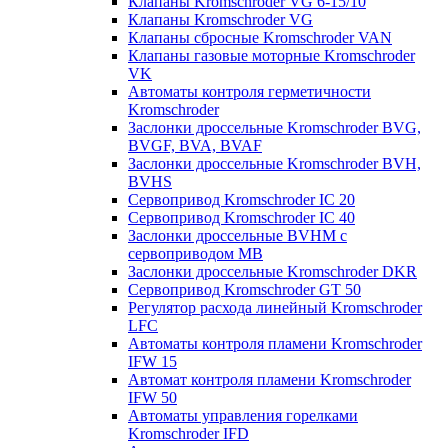
Клапаны Kromschroder VG 6-15/10
Клапаны Kromschroder VG
Клапаны сбросные Kromschroder VAN
Клапаны газовые моторные Kromschroder
VK
Автоматы контроля герметичности
Kromschroder
Заслонки дроссельные Kromschroder BVG,
BVGF, BVA, BVAF
Заслонки дроссельные Kromschroder BVH,
BVHS
Сервопривод Kromschroder IC 20
Сервопривод Kromschroder IC 40
Заслонки дроссельные BVHM с
сервоприводом МВ
Заслонки дроссельные Kromschroder DKR
Cервопривод Kromschroder GT 50
Регулятор расхода линейный Kromschroder
LFC
Автоматы контроля пламени Kromschroder
IFW 15
Автомат контроля пламени Kromschroder
IFW 50
Автоматы управления горелками
Kromschroder IFD