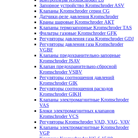
Запорное устройство Kromschroder ASV
Клапаны Kromschroder серии CG
Датчики-реле давления Kromschroder
Краны шаровые Kromschroder АКТ
Клапаны термозапорные Kromschroder TAS
Фильтры газовые Kromschroder GFK
Регуляторы давления газа Kromschroder GDJ
Регуляторы давления газа Kromschroder
VGBF
Клапаны предохранительно-запорные
Kromschroder JSAV
Клапан предохранительно-сбросной
Kromschroder VSBV
Регуляторы соотношения давлений
Kromschroder GIK
Регуляторы соотношения расходов
Kromschroder GIKH
Клапаны электромагнитные Kromschroder
VAS
Блоки электромагнитных клапанов
Kromschroder VCS
Регуляторы Kromschroder VAD, VAG, VAV
Клапаны электромагнитные Kromschroder
VGP