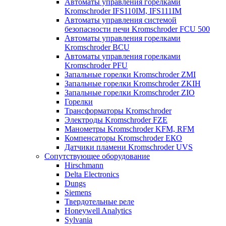
Автоматы управления горелками
Kromschroder IFS110IM, IFS111IM
Автоматы управления системой
безопасности печи Kromschroder FCU 500
Автоматы управления горелками
Kromschroder BCU
Автоматы управления горелками
Kromschroder PFU
Запальные горелки Kromschroder ZМI
Запальные горелки Kromschroder ZKIH
Запальные горелки Kromschroder ZIO
Горелки
Трансформаторы Kromschroder
Электроды Kromschroder FZE
Манометры Kromschroder KFM, RFM
Компенсаторы Kromschroder ЕКО
Датчики пламени Kromschroder UVS
Сопутствующее оборудование
Hirschmann
Delta Electronics
Dungs
Siemens
Твердотельные реле
Honeywell Analytics
Sylvania