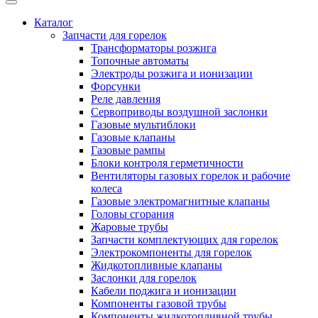
Каталог
Запчасти для горелок
Трансформаторы розжига
Топочные автоматы
Электроды розжига и ионизации
Форсунки
Реле давления
Сервоприводы воздушной заслонки
Газовые мультиблоки
Газовые клапаны
Газовые рампы
Блоки контроля герметичности
Вентиляторы газовых горелок и рабочие
колеса
Газовые электромагнитные клапаны
Головы сгорания
Жаровые трубы
Запчасти комплектующих для горелок
Электрокомпоненты для горелок
Жидкотопливные клапаны
Заслонки для горелок
Кабели поджига и ионизации
Компоненты газовой трубы
Компоненты жидкотопливной трубы