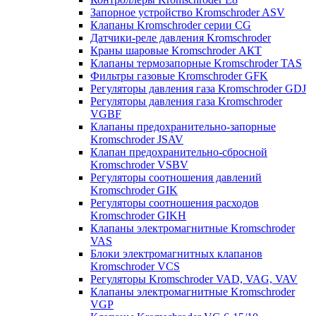
Запорное устройство Kromschroder ASV
Клапаны Kromschroder серии CG
Датчики-реле давления Kromschroder
Краны шаровые Kromschroder АКТ
Клапаны термозапорные Kromschroder TAS
Фильтры газовые Kromschroder GFK
Регуляторы давления газа Kromschroder GDJ
Регуляторы давления газа Kromschroder
VGBF
Клапаны предохранительно-запорные
Kromschroder JSAV
Клапан предохранительно-сбросной
Kromschroder VSBV
Регуляторы соотношения давлений
Kromschroder GIK
Регуляторы соотношения расходов
Kromschroder GIKH
Клапаны электромагнитные Kromschroder
VAS
Блоки электромагнитных клапанов
Kromschroder VCS
Регуляторы Kromschroder VAD, VAG, VAV
Клапаны электромагнитные Kromschroder
VGP