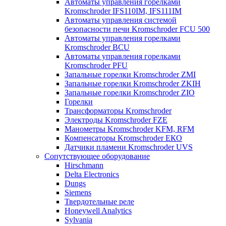
Автоматы управления горелками
Kromschroder IFS110IM, IFS111IM
Автоматы управления системой
безопасности печи Kromschroder FCU 500
Автоматы управления горелками
Kromschroder BCU
Автоматы управления горелками
Kromschroder PFU
Запальные горелки Kromschroder ZМI
Запальные горелки Kromschroder ZKIH
Запальные горелки Kromschroder ZIO
Горелки
Трансформаторы Kromschroder
Электроды Kromschroder FZE
Манометры Kromschroder KFM, RFM
Компенсаторы Kromschroder ЕКО
Датчики пламени Kromschroder UVS
Сопутствующее оборудование
Hirschmann
Delta Electronics
Dungs
Siemens
Твердотельные реле
Honeywell Analytics
Sylvania