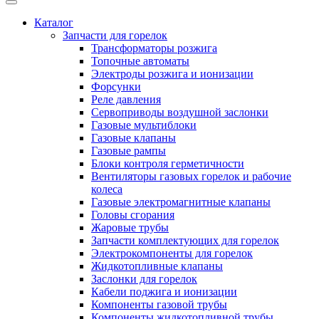
Каталог
Запчасти для горелок
Трансформаторы розжига
Топочные автоматы
Электроды розжига и ионизации
Форсунки
Реле давления
Сервоприводы воздушной заслонки
Газовые мультиблоки
Газовые клапаны
Газовые рампы
Блоки контроля герметичности
Вентиляторы газовых горелок и рабочие
колеса
Газовые электромагнитные клапаны
Головы сгорания
Жаровые трубы
Запчасти комплектующих для горелок
Электрокомпоненты для горелок
Жидкотопливные клапаны
Заслонки для горелок
Кабели поджига и ионизации
Компоненты газовой трубы
Компоненты жидкотопливной трубы