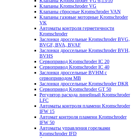
Клапаны Kromschroder VG 6-15/10
Клапаны Kromschroder VG
Клапаны сбросные Kromschroder VAN
Клапаны газовые моторные Kromschroder
VK
Автоматы контроля герметичности
Kromschroder
Заслонки дроссельные Kromschroder BVG,
BVGF, BVA, BVAF
Заслонки дроссельные Kromschroder BVH,
BVHS
Сервопривод Kromschroder IC 20
Сервопривод Kromschroder IC 40
Заслонки дроссельные BVHM с
сервоприводом МВ
Заслонки дроссельные Kromschroder DKR
Cервопривод Kromschroder GT 50
Регулятор расхода линейный Kromschroder
LFC
Автоматы контроля пламени Kromschroder
IFW 15
Автомат контроля пламени Kromschroder
IFW 50
Автоматы управления горелками
Kromschroder IFD