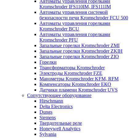
Автоматы управления горелками
Kromschroder IFS110IM, IFS111IM
Автоматы управления системой
безопасности печи Kromschroder FCU 500
Автоматы управления горелками
Kromschroder BCU
Автоматы управления горелками
Kromschroder PFU
Запальные горелки Kromschroder ZМI
Запальные горелки Kromschroder ZKIH
Запальные горелки Kromschroder ZIO
Горелки
Трансформаторы Kromschroder
Электроды Kromschroder FZE
Манометры Kromschroder KFM, RFM
Компенсаторы Kromschroder ЕКО
Датчики пламени Kromschroder UVS
Сопутствующее оборудование
Hirschmann
Delta Electronics
Dungs
Siemens
Твердотельные реле
Honeywell Analytics
Sylvania