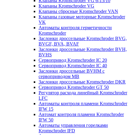
Клапаны Kromschroder VG 6-15/10
Клапаны Kromschroder VG
Клапаны сбросные Kromschroder VAN
Клапаны газовые моторные Kromschroder
VK
Автоматы контроля герметичности
Kromschroder
Заслонки дроссельные Kromschroder BVG,
BVGF, BVA, BVAF
Заслонки дроссельные Kromschroder BVH,
BVHS
Сервопривод Kromschroder IC 20
Сервопривод Kromschroder IC 40
Заслонки дроссельные BVHM с
сервоприводом МВ
Заслонки дроссельные Kromschroder DKR
Cервопривод Kromschroder GT 50
Регулятор расхода линейный Kromschroder
LFC
Автоматы контроля пламени Kromschroder
IFW 15
Автомат контроля пламени Kromschroder
IFW 50
Автоматы управления горелками
Kromschroder IFD