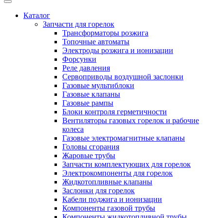
Каталог
Запчасти для горелок
Трансформаторы розжига
Топочные автоматы
Электроды розжига и ионизации
Форсунки
Реле давления
Сервоприводы воздушной заслонки
Газовые мультиблоки
Газовые клапаны
Газовые рампы
Блоки контроля герметичности
Вентиляторы газовых горелок и рабочие
колеса
Газовые электромагнитные клапаны
Головы сгорания
Жаровые трубы
Запчасти комплектующих для горелок
Электрокомпоненты для горелок
Жидкотопливные клапаны
Заслонки для горелок
Кабели поджига и ионизации
Компоненты газовой трубы
Компоненты жидкотопливной трубы