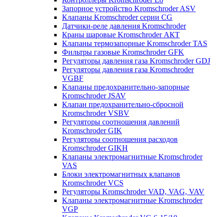
Запорное устройство Kromschroder ASV
Клапаны Kromschroder серии CG
Датчики-реле давления Kromschroder
Краны шаровые Kromschroder АКТ
Клапаны термозапорные Kromschroder TAS
Фильтры газовые Kromschroder GFK
Регуляторы давления газа Kromschroder GDJ
Регуляторы давления газа Kromschroder
VGBF
Клапаны предохранительно-запорные
Kromschroder JSAV
Клапан предохранительно-сбросной
Kromschroder VSBV
Регуляторы соотношения давлений
Kromschroder GIK
Регуляторы соотношения расходов
Kromschroder GIKH
Клапаны электромагнитные Kromschroder
VAS
Блоки электромагнитных клапанов
Kromschroder VCS
Регуляторы Kromschroder VAD, VAG, VAV
Клапаны электромагнитные Kromschroder
VGP