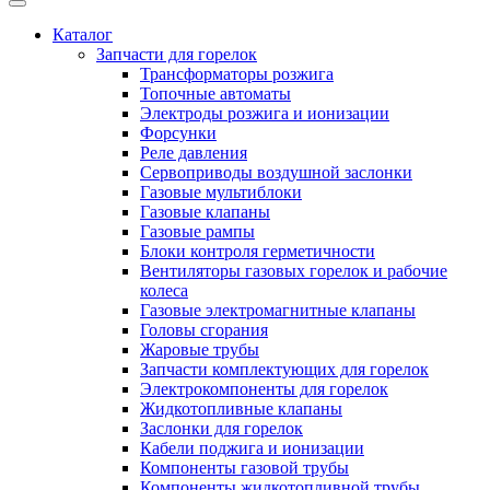
Каталог
Запчасти для горелок
Трансформаторы розжига
Топочные автоматы
Электроды розжига и ионизации
Форсунки
Реле давления
Сервоприводы воздушной заслонки
Газовые мультиблоки
Газовые клапаны
Газовые рампы
Блоки контроля герметичности
Вентиляторы газовых горелок и рабочие
колеса
Газовые электромагнитные клапаны
Головы сгорания
Жаровые трубы
Запчасти комплектующих для горелок
Электрокомпоненты для горелок
Жидкотопливные клапаны
Заслонки для горелок
Кабели поджига и ионизации
Компоненты газовой трубы
Компоненты жидкотопливной трубы