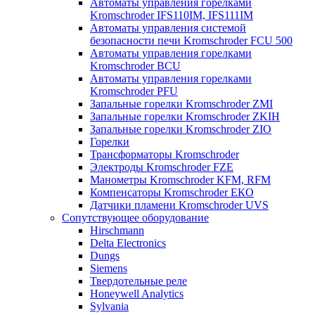
Автоматы управления горелками
Kromschroder IFS110IM, IFS111IM
Автоматы управления системой
безопасности печи Kromschroder FCU 500
Автоматы управления горелками
Kromschroder BCU
Автоматы управления горелками
Kromschroder PFU
Запальные горелки Kromschroder ZМI
Запальные горелки Kromschroder ZKIH
Запальные горелки Kromschroder ZIO
Горелки
Трансформаторы Kromschroder
Электроды Kromschroder FZE
Манометры Kromschroder KFM, RFM
Компенсаторы Kromschroder ЕКО
Датчики пламени Kromschroder UVS
Сопутствующее оборудование
Hirschmann
Delta Electronics
Dungs
Siemens
Твердотельные реле
Honeywell Analytics
Sylvania