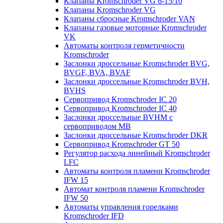
Клапаны Kromschroder VG 6-15/10
Клапаны Kromschroder VG
Клапаны сбросные Kromschroder VAN
Клапаны газовые моторные Kromschroder
VK
Автоматы контроля герметичности
Kromschroder
Заслонки дроссельные Kromschroder BVG,
BVGF, BVA, BVAF
Заслонки дроссельные Kromschroder BVH,
BVHS
Сервопривод Kromschroder IC 20
Сервопривод Kromschroder IC 40
Заслонки дроссельные BVHM с
сервоприводом МВ
Заслонки дроссельные Kromschroder DKR
Cервопривод Kromschroder GT 50
Регулятор расхода линейный Kromschroder
LFC
Автоматы контроля пламени Kromschroder
IFW 15
Автомат контроля пламени Kromschroder
IFW 50
Автоматы управления горелками
Kromschroder IFD