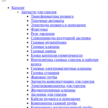
Каталог
Запчасти для горелок
Трансформаторы розжига
Топочные автоматы
Электроды розжига и ионизации
Форсунки
Реле давления
Сервоприводы воздушной заслонки
Газовые мультиблоки
Газовые клапаны
Газовые рампы
Блоки контроля герметичности
Вентиляторы газовых горелок и рабочие
колеса
Газовые электромагнитные клапаны
Головы сгорания
Жаровые трубы
Запчасти комплектующих для горелок
Электрокомпоненты для горелок
Жидкотопливные клапаны
Заслонки для горелок
Кабели поджига и ионизации
Компоненты газовой трубы
Компоненты жидкотопливной трубы