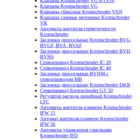
Клапаны Kromschroder VG 6-15/10
Клапаны Kromschroder VG
Клапаны сбросные Kromschroder VAN
Клапаны газовые моторные Kromschroder
VK
Автоматы контроля герметичности
Kromschroder
Заслонки дроссельные Kromschroder BVG,
BVGF, BVA, BVAF
Заслонки дроссельные Kromschroder BVH,
BVHS
Сервопривод Kromschroder IC 20
Сервопривод Kromschroder IC 40
Заслонки дроссельные BVHM с
сервоприводом МВ
Заслонки дроссельные Kromschroder DKR
Cервопривод Kromschroder GT 50
Регулятор расхода линейный Kromschroder
LFC
Автоматы контроля пламени Kromschroder
IFW 15
Автомат контроля пламени Kromschroder
IFW 50
Автоматы управления горелками
Kromschroder IFD