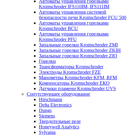
Автоматы управления горелками
Kromschroder IFS110IM, IFS111IM
Автоматы управления системой
безопасности печи Kromschroder FCU 500
Автоматы управления горелками
Kromschroder BCU
Автоматы управления горелками
Kromschroder PFU
Запальные горелки Kromschroder ZМI
Запальные горелки Kromschroder ZKIH
Запальные горелки Kromschroder ZIO
Горелки
Трансформаторы Kromschroder
Электроды Kromschroder FZE
Манометры Kromschroder KFM, RFM
Компенсаторы Kromschroder ЕКО
Датчики пламени Kromschroder UVS
Сопутствующее оборудование
Hirschmann
Delta Electronics
Dungs
Siemens
Твердотельные реле
Honeywell Analytics
Sylvania