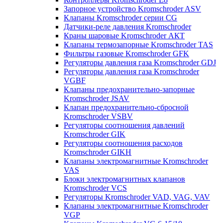
Запорное устройство Kromschroder ASV
Клапаны Kromschroder серии CG
Датчики-реле давления Kromschroder
Краны шаровые Kromschroder АКТ
Клапаны термозапорные Kromschroder TAS
Фильтры газовые Kromschroder GFK
Регуляторы давления газа Kromschroder GDJ
Регуляторы давления газа Kromschroder
VGBF
Клапаны предохранительно-запорные
Kromschroder JSAV
Клапан предохранительно-сбросной
Kromschroder VSBV
Регуляторы соотношения давлений
Kromschroder GIK
Регуляторы соотношения расходов
Kromschroder GIKH
Клапаны электромагнитные Kromschroder
VAS
Блоки электромагнитных клапанов
Kromschroder VCS
Регуляторы Kromschroder VAD, VAG, VAV
Клапаны электромагнитные Kromschroder
VGP