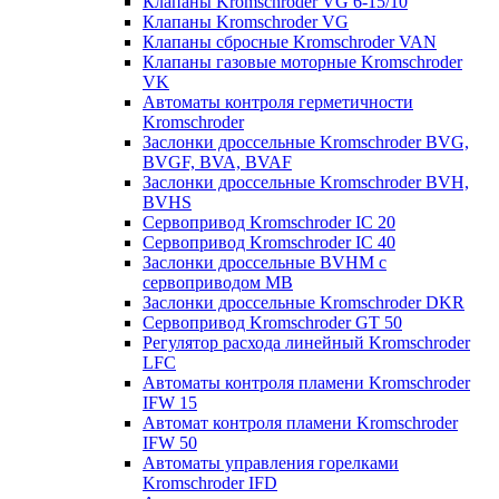
Клапаны Kromschroder VG 6-15/10
Клапаны Kromschroder VG
Клапаны сбросные Kromschroder VAN
Клапаны газовые моторные Kromschroder
VK
Автоматы контроля герметичности
Kromschroder
Заслонки дроссельные Kromschroder BVG,
BVGF, BVA, BVAF
Заслонки дроссельные Kromschroder BVH,
BVHS
Сервопривод Kromschroder IC 20
Сервопривод Kromschroder IC 40
Заслонки дроссельные BVHM с
сервоприводом МВ
Заслонки дроссельные Kromschroder DKR
Cервопривод Kromschroder GT 50
Регулятор расхода линейный Kromschroder
LFC
Автоматы контроля пламени Kromschroder
IFW 15
Автомат контроля пламени Kromschroder
IFW 50
Автоматы управления горелками
Kromschroder IFD