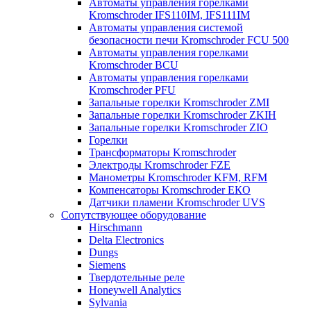
Автоматы управления горелками
Kromschroder IFS110IM, IFS111IM
Автоматы управления системой
безопасности печи Kromschroder FCU 500
Автоматы управления горелками
Kromschroder BCU
Автоматы управления горелками
Kromschroder PFU
Запальные горелки Kromschroder ZМI
Запальные горелки Kromschroder ZKIH
Запальные горелки Kromschroder ZIO
Горелки
Трансформаторы Kromschroder
Электроды Kromschroder FZE
Манометры Kromschroder KFM, RFM
Компенсаторы Kromschroder ЕКО
Датчики пламени Kromschroder UVS
Сопутствующее оборудование
Hirschmann
Delta Electronics
Dungs
Siemens
Твердотельные реле
Honeywell Analytics
Sylvania