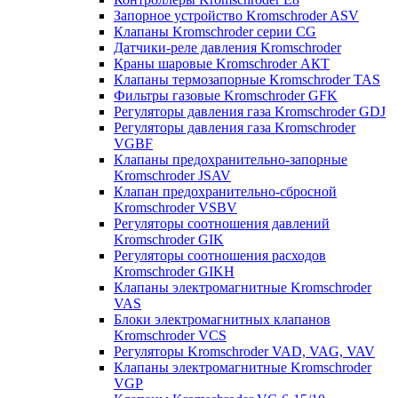
Запорное устройство Kromschroder ASV
Клапаны Kromschroder серии CG
Датчики-реле давления Kromschroder
Краны шаровые Kromschroder АКТ
Клапаны термозапорные Kromschroder TAS
Фильтры газовые Kromschroder GFK
Регуляторы давления газа Kromschroder GDJ
Регуляторы давления газа Kromschroder
VGBF
Клапаны предохранительно-запорные
Kromschroder JSAV
Клапан предохранительно-сбросной
Kromschroder VSBV
Регуляторы соотношения давлений
Kromschroder GIK
Регуляторы соотношения расходов
Kromschroder GIKH
Клапаны электромагнитные Kromschroder
VAS
Блоки электромагнитных клапанов
Kromschroder VCS
Регуляторы Kromschroder VAD, VAG, VAV
Клапаны электромагнитные Kromschroder
VGP