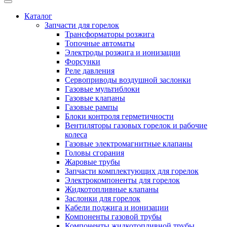
Каталог
Запчасти для горелок
Трансформаторы розжига
Топочные автоматы
Электроды розжига и ионизации
Форсунки
Реле давления
Сервоприводы воздушной заслонки
Газовые мультиблоки
Газовые клапаны
Газовые рампы
Блоки контроля герметичности
Вентиляторы газовых горелок и рабочие
колеса
Газовые электромагнитные клапаны
Головы сгорания
Жаровые трубы
Запчасти комплектующих для горелок
Электрокомпоненты для горелок
Жидкотопливные клапаны
Заслонки для горелок
Кабели поджига и ионизации
Компоненты газовой трубы
Компоненты жидкотопливной трубы