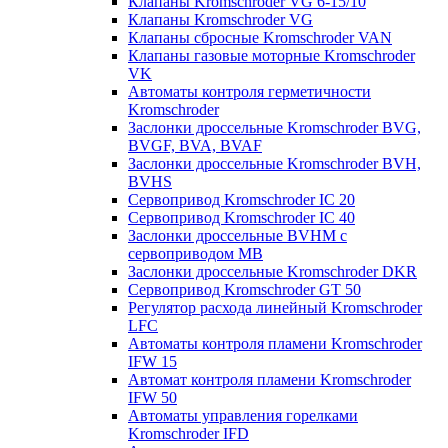
Клапаны Kromschroder VG 6-15/10
Клапаны Kromschroder VG
Клапаны сбросные Kromschroder VAN
Клапаны газовые моторные Kromschroder
VK
Автоматы контроля герметичности
Kromschroder
Заслонки дроссельные Kromschroder BVG,
BVGF, BVA, BVAF
Заслонки дроссельные Kromschroder BVH,
BVHS
Сервопривод Kromschroder IC 20
Сервопривод Kromschroder IC 40
Заслонки дроссельные BVHM с
сервоприводом МВ
Заслонки дроссельные Kromschroder DKR
Cервопривод Kromschroder GT 50
Регулятор расхода линейный Kromschroder
LFC
Автоматы контроля пламени Kromschroder
IFW 15
Автомат контроля пламени Kromschroder
IFW 50
Автоматы управления горелками
Kromschroder IFD