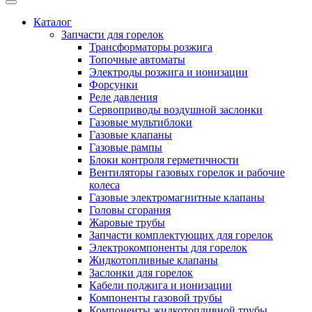
Каталог
Запчасти для горелок
Трансформаторы розжига
Топочные автоматы
Электроды розжига и ионизации
Форсунки
Реле давления
Сервоприводы воздушной заслонки
Газовые мультиблоки
Газовые клапаны
Газовые рампы
Блоки контроля герметичности
Вентиляторы газовых горелок и рабочие
колеса
Газовые электромагнитные клапаны
Головы сгорания
Жаровые трубы
Запчасти комплектующих для горелок
Электрокомпоненты для горелок
Жидкотопливные клапаны
Заслонки для горелок
Кабели поджига и ионизации
Компоненты газовой трубы
Компоненты жидкотопливной трубы