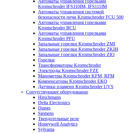
Автоматы управления горелками
Kromschroder IFS110IM, IFS111IM
Автоматы управления системой
безопасности печи Kromschroder FCU 500
Автоматы управления горелками
Kromschroder BCU
Автоматы управления горелками
Kromschroder PFU
Запальные горелки Kromschroder ZМI
Запальные горелки Kromschroder ZKIH
Запальные горелки Kromschroder ZIO
Горелки
Трансформаторы Kromschroder
Электроды Kromschroder FZE
Манометры Kromschroder KFM, RFM
Компенсаторы Kromschroder ЕКО
Датчики пламени Kromschroder UVS
Сопутствующее оборудование
Hirschmann
Delta Electronics
Dungs
Siemens
Твердотельные реле
Honeywell Analytics
Sylvania