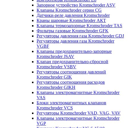
Запорное устройство Kromschroder ASV
Клапаны Kromschroder серии CG
Датчики-реле давления Kromschroder
Краны шаровые Kromschroder АКТ
Клапаны термозапорные Kromschroder TAS
Фильтры газовые Kromschroder GFK
Регуляторы давления газа Kromschroder GDJ
Регуляторы давления газа Kromschroder
VGBF
Клапаны предохранительно-запорные
Kromschroder JSAV
Клапан предохранительно-сбросной
Kromschroder VSBV
Регуляторы соотношения давлений
Kromschroder GIK
Регуляторы соотношения расходов
Kromschroder GIKH
Клапаны электромагнитные Kromschroder
VAS
Блоки электромагнитных клапанов
Kromschroder VCS
Регуляторы Kromschroder VAD, VAG, VAV
Клапаны электромагнитные Kromschroder
VGP