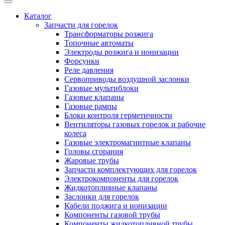
Каталог
Запчасти для горелок
Трансформаторы розжига
Топочные автоматы
Электроды розжига и ионизации
Форсунки
Реле давления
Сервоприводы воздушной заслонки
Газовые мультиблоки
Газовые клапаны
Газовые рампы
Блоки контроля герметичности
Вентиляторы газовых горелок и рабочие
колеса
Газовые электромагнитные клапаны
Головы сгорания
Жаровые трубы
Запчасти комплектующих для горелок
Электрокомпоненты для горелок
Жидкотопливные клапаны
Заслонки для горелок
Кабели поджига и ионизации
Компоненты газовой трубы
Компоненты жидкотопливной трубы