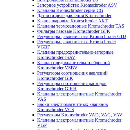
Запорное устройство Kromschroder ASV
Клапаны Kromschroder серии CG
Датчики-реле давления Kromschroder
Краны шаровые Kromschroder АКТ
Клапаны термозапорные Kromschroder TAS
Фильтры газовые Kromschroder GFK
Регуляторы давления газа Kromschroder GDJ
Регуляторы давления газа Kromschroder
VGBF
Клапаны предохранительно-запорные
Kromschroder JSAV
Клапан предохранительно-сбросной
Kromschroder VSBV
Регуляторы соотношения давлений
Kromschroder GIK
Регуляторы соотношения расходов
Kromschroder GIKH
Клапаны электромагнитные Kromschroder
VAS
Блоки электромагнитных клапанов
Kromschroder VCS
Регуляторы Kromschroder VAD, VAG, VAV
Клапаны электромагнитные Kromschroder
VGP