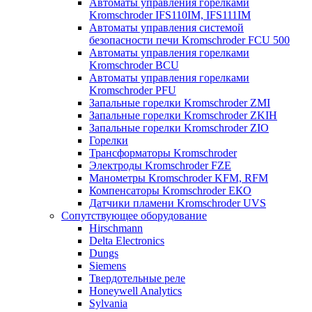
Автоматы управления горелками
Kromschroder IFS110IM, IFS111IM
Автоматы управления системой
безопасности печи Kromschroder FCU 500
Автоматы управления горелками
Kromschroder BCU
Автоматы управления горелками
Kromschroder PFU
Запальные горелки Kromschroder ZМI
Запальные горелки Kromschroder ZKIH
Запальные горелки Kromschroder ZIO
Горелки
Трансформаторы Kromschroder
Электроды Kromschroder FZE
Манометры Kromschroder KFM, RFM
Компенсаторы Kromschroder ЕКО
Датчики пламени Kromschroder UVS
Сопутствующее оборудование
Hirschmann
Delta Electronics
Dungs
Siemens
Твердотельные реле
Honeywell Analytics
Sylvania