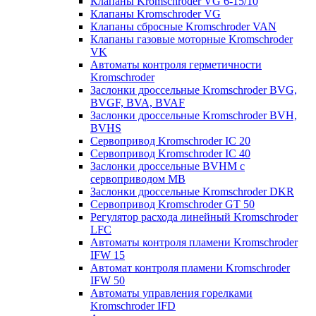
Клапаны Kromschroder VG 6-15/10
Клапаны Kromschroder VG
Клапаны сбросные Kromschroder VAN
Клапаны газовые моторные Kromschroder
VK
Автоматы контроля герметичности
Kromschroder
Заслонки дроссельные Kromschroder BVG,
BVGF, BVA, BVAF
Заслонки дроссельные Kromschroder BVH,
BVHS
Сервопривод Kromschroder IC 20
Сервопривод Kromschroder IC 40
Заслонки дроссельные BVHM с
сервоприводом МВ
Заслонки дроссельные Kromschroder DKR
Cервопривод Kromschroder GT 50
Регулятор расхода линейный Kromschroder
LFC
Автоматы контроля пламени Kromschroder
IFW 15
Автомат контроля пламени Kromschroder
IFW 50
Автоматы управления горелками
Kromschroder IFD