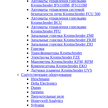
Автоматы управления горелками
Kromschroder IFS110IM, IFS111IM
Автоматы управления системой
безопасности печи Kromschroder FCU 500
Автоматы управления горелками
Kromschroder BCU
Автоматы управления горелками
Kromschroder PFU
Запальные горелки Kromschroder ZМI
Запальные горелки Kromschroder ZKIH
Запальные горелки Kromschroder ZIO
Горелки
Трансформаторы Kromschroder
Электроды Kromschroder FZE
Манометры Kromschroder KFM, RFM
Компенсаторы Kromschroder ЕКО
Датчики пламени Kromschroder UVS
Сопутствующее оборудование
Hirschmann
Delta Electronics
Dungs
Siemens
Твердотельные реле
Honeywell Analytics
Sylvania