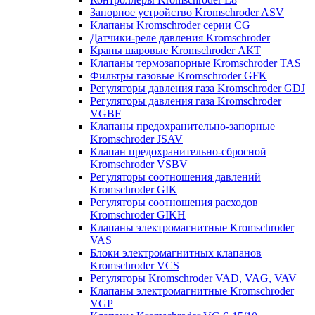
Запорное устройство Kromschroder ASV
Клапаны Kromschroder серии CG
Датчики-реле давления Kromschroder
Краны шаровые Kromschroder АКТ
Клапаны термозапорные Kromschroder TAS
Фильтры газовые Kromschroder GFK
Регуляторы давления газа Kromschroder GDJ
Регуляторы давления газа Kromschroder
VGBF
Клапаны предохранительно-запорные
Kromschroder JSAV
Клапан предохранительно-сбросной
Kromschroder VSBV
Регуляторы соотношения давлений
Kromschroder GIK
Регуляторы соотношения расходов
Kromschroder GIKH
Клапаны электромагнитные Kromschroder
VAS
Блоки электромагнитных клапанов
Kromschroder VCS
Регуляторы Kromschroder VAD, VAG, VAV
Клапаны электромагнитные Kromschroder
VGP