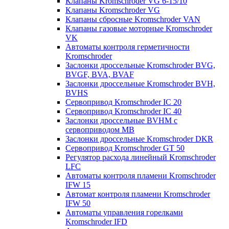
Клапаны Kromschroder VG 6-15/10
Клапаны Kromschroder VG
Клапаны сбросные Kromschroder VAN
Клапаны газовые моторные Kromschroder
VK
Автоматы контроля герметичности
Kromschroder
Заслонки дроссельные Kromschroder BVG,
BVGF, BVA, BVAF
Заслонки дроссельные Kromschroder BVH,
BVHS
Сервопривод Kromschroder IC 20
Сервопривод Kromschroder IC 40
Заслонки дроссельные BVHM с
сервоприводом МВ
Заслонки дроссельные Kromschroder DKR
Cервопривод Kromschroder GT 50
Регулятор расхода линейный Kromschroder
LFC
Автоматы контроля пламени Kromschroder
IFW 15
Автомат контроля пламени Kromschroder
IFW 50
Автоматы управления горелками
Kromschroder IFD