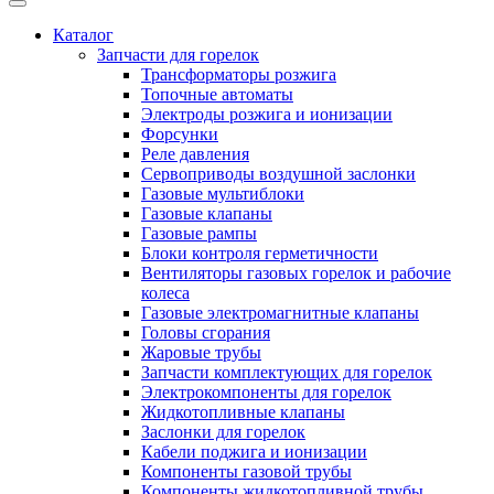
Каталог
Запчасти для горелок
Трансформаторы розжига
Топочные автоматы
Электроды розжига и ионизации
Форсунки
Реле давления
Сервоприводы воздушной заслонки
Газовые мультиблоки
Газовые клапаны
Газовые рампы
Блоки контроля герметичности
Вентиляторы газовых горелок и рабочие
колеса
Газовые электромагнитные клапаны
Головы сгорания
Жаровые трубы
Запчасти комплектующих для горелок
Электрокомпоненты для горелок
Жидкотопливные клапаны
Заслонки для горелок
Кабели поджига и ионизации
Компоненты газовой трубы
Компоненты жидкотопливной трубы