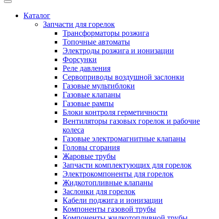
Каталог
Запчасти для горелок
Трансформаторы розжига
Топочные автоматы
Электроды розжига и ионизации
Форсунки
Реле давления
Сервоприводы воздушной заслонки
Газовые мультиблоки
Газовые клапаны
Газовые рампы
Блоки контроля герметичности
Вентиляторы газовых горелок и рабочие
колеса
Газовые электромагнитные клапаны
Головы сгорания
Жаровые трубы
Запчасти комплектующих для горелок
Электрокомпоненты для горелок
Жидкотопливные клапаны
Заслонки для горелок
Кабели поджига и ионизации
Компоненты газовой трубы
Компоненты жидкотопливной трубы