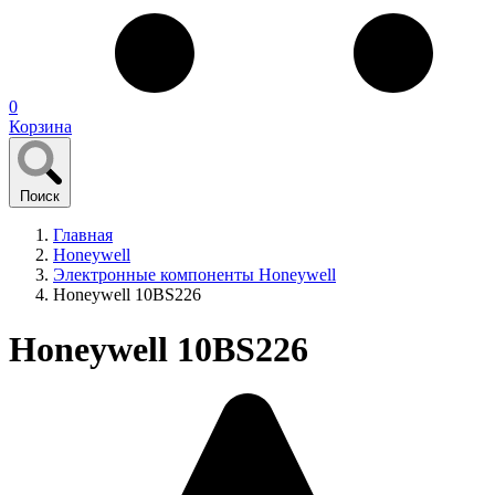
0
Корзина
Поиск
Главная
Honeywell
Электронные компоненты Honeywell
Honeywell 10BS226
Honeywell 10BS226