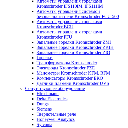
Автоматы управления горелками
Kromschroder IFS110IM, IFS111IM
Автоматы управления системой
безопасности печи Kromschroder FCU 500
Автоматы управления горелками
Kromschroder BCU
Автоматы управления горелками
Kromschroder PFU
Запальные горелки Kromschroder ZМI
Запальные горелки Kromschroder ZKIH
Запальные горелки Kromschroder ZIO
Горелки
Трансформаторы Kromschroder
Электроды Kromschroder FZE
Манометры Kromschroder KFM, RFM
Компенсаторы Kromschroder ЕКО
Датчики пламени Kromschroder UVS
Сопутствующее оборудование
Hirschmann
Delta Electronics
Dungs
Siemens
Твердотельные реле
Honeywell Analytics
Sylvania