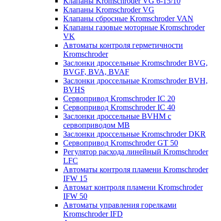
Клапаны Kromschroder VG 6-15/10
Клапаны Kromschroder VG
Клапаны сбросные Kromschroder VAN
Клапаны газовые моторные Kromschroder
VK
Автоматы контроля герметичности
Kromschroder
Заслонки дроссельные Kromschroder BVG,
BVGF, BVA, BVAF
Заслонки дроссельные Kromschroder BVH,
BVHS
Сервопривод Kromschroder IC 20
Сервопривод Kromschroder IC 40
Заслонки дроссельные BVHM с
сервоприводом МВ
Заслонки дроссельные Kromschroder DKR
Cервопривод Kromschroder GT 50
Регулятор расхода линейный Kromschroder
LFC
Автоматы контроля пламени Kromschroder
IFW 15
Автомат контроля пламени Kromschroder
IFW 50
Автоматы управления горелками
Kromschroder IFD