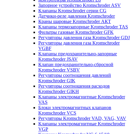
Запорное устройство Kromschroder ASV
Клапаны Kromschroder серии CG
Датчики-реле давления Kromschroder
Краны шаровые Kromschroder АКТ
Клапаны термозапорные Kromschroder TAS
Фильтры газовые Kromschroder GFK
Регуляторы давления газа Kromschroder GDJ
Регуляторы давления газа Kromschroder
VGBF
Клапаны предохранительно-запорные
Kromschroder JSAV
Клапан предохранительно-сбросной
Kromschroder VSBV
Регуляторы соотношения давлений
Kromschroder GIK
Регуляторы соотношения расходов
Kromschroder GIKH
Клапаны электромагнитные Kromschroder
VAS
Блоки электромагнитных клапанов
Kromschroder VCS
Регуляторы Kromschroder VAD, VAG, VAV
Клапаны электромагнитные Kromschroder
VGP