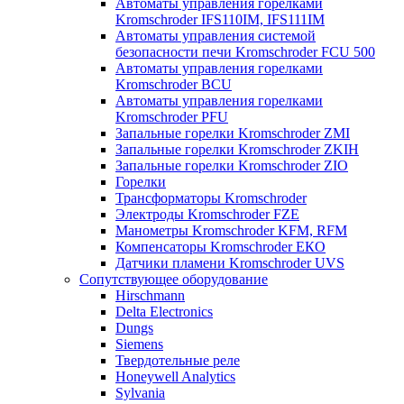
Автоматы управления горелками
Kromschroder IFS110IM, IFS111IM
Автоматы управления системой
безопасности печи Kromschroder FCU 500
Автоматы управления горелками
Kromschroder BCU
Автоматы управления горелками
Kromschroder PFU
Запальные горелки Kromschroder ZМI
Запальные горелки Kromschroder ZKIH
Запальные горелки Kromschroder ZIO
Горелки
Трансформаторы Kromschroder
Электроды Kromschroder FZE
Манометры Kromschroder KFM, RFM
Компенсаторы Kromschroder ЕКО
Датчики пламени Kromschroder UVS
Сопутствующее оборудование
Hirschmann
Delta Electronics
Dungs
Siemens
Твердотельные реле
Honeywell Analytics
Sylvania