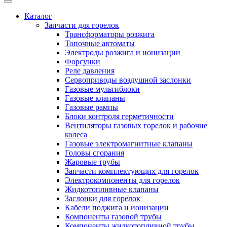
Каталог
Запчасти для горелок
Трансформаторы розжига
Топочные автоматы
Электроды розжига и ионизации
Форсунки
Реле давления
Сервоприводы воздушной заслонки
Газовые мультиблоки
Газовые клапаны
Газовые рампы
Блоки контроля герметичности
Вентиляторы газовых горелок и рабочие
колеса
Газовые электромагнитные клапаны
Головы сгорания
Жаровые трубы
Запчасти комплектующих для горелок
Электрокомпоненты для горелок
Жидкотопливные клапаны
Заслонки для горелок
Кабели поджига и ионизации
Компоненты газовой трубы
Компоненты жидкотопливной трубы