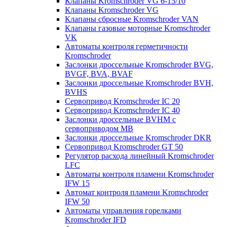
Клапаны Kromschroder VG 6-15/10
Клапаны Kromschroder VG
Клапаны сбросные Kromschroder VAN
Клапаны газовые моторные Kromschroder
VK
Автоматы контроля герметичности
Kromschroder
Заслонки дроссельные Kromschroder BVG,
BVGF, BVA, BVAF
Заслонки дроссельные Kromschroder BVH,
BVHS
Сервопривод Kromschroder IC 20
Сервопривод Kromschroder IC 40
Заслонки дроссельные BVHM с
сервоприводом МВ
Заслонки дроссельные Kromschroder DKR
Cервопривод Kromschroder GT 50
Регулятор расхода линейный Kromschroder
LFC
Автоматы контроля пламени Kromschroder
IFW 15
Автомат контроля пламени Kromschroder
IFW 50
Автоматы управления горелками
Kromschroder IFD