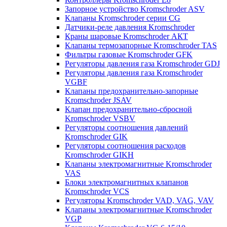
Запорное устройство Kromschroder ASV
Клапаны Kromschroder серии CG
Датчики-реле давления Kromschroder
Краны шаровые Kromschroder АКТ
Клапаны термозапорные Kromschroder TAS
Фильтры газовые Kromschroder GFK
Регуляторы давления газа Kromschroder GDJ
Регуляторы давления газа Kromschroder
VGBF
Клапаны предохранительно-запорные
Kromschroder JSAV
Клапан предохранительно-сбросной
Kromschroder VSBV
Регуляторы соотношения давлений
Kromschroder GIK
Регуляторы соотношения расходов
Kromschroder GIKH
Клапаны электромагнитные Kromschroder
VAS
Блоки электромагнитных клапанов
Kromschroder VCS
Регуляторы Kromschroder VAD, VAG, VAV
Клапаны электромагнитные Kromschroder
VGP