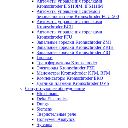
Автоматы управления горелками
Kromschroder IFS110IM, IFS111IM
Автоматы управления системой
безопасности печи Kromschroder FCU 500
Автоматы управления горелками
Kromschroder BCU
Автоматы управления горелками
Kromschroder PFU
Запальные горелки Kromschroder ZМI
Запальные горелки Kromschroder ZKIH
Запальные горелки Kromschroder ZIO
Горелки
Трансформаторы Kromschroder
Электроды Kromschroder FZE
Манометры Kromschroder KFM, RFM
Компенсаторы Kromschroder ЕКО
Датчики пламени Kromschroder UVS
Сопутствующее оборудование
Hirschmann
Delta Electronics
Dungs
Siemens
Твердотельные реле
Honeywell Analytics
Sylvania