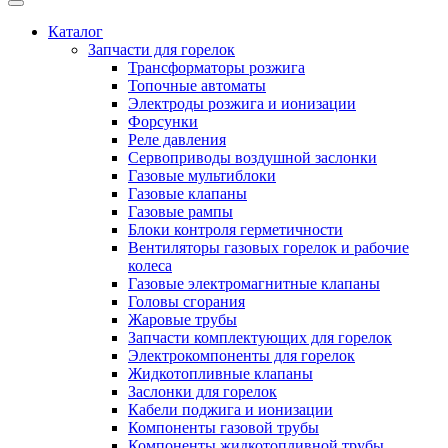
Каталог
Запчасти для горелок
Трансформаторы розжига
Топочные автоматы
Электроды розжига и ионизации
Форсунки
Реле давления
Сервоприводы воздушной заслонки
Газовые мультиблоки
Газовые клапаны
Газовые рампы
Блоки контроля герметичности
Вентиляторы газовых горелок и рабочие
колеса
Газовые электромагнитные клапаны
Головы сгорания
Жаровые трубы
Запчасти комплектующих для горелок
Электрокомпоненты для горелок
Жидкотопливные клапаны
Заслонки для горелок
Кабели поджига и ионизации
Компоненты газовой трубы
Компоненты жидкотопливной трубы