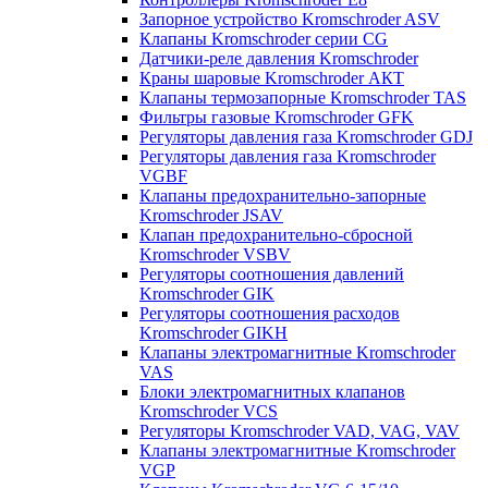
Запорное устройство Kromschroder ASV
Клапаны Kromschroder серии CG
Датчики-реле давления Kromschroder
Краны шаровые Kromschroder АКТ
Клапаны термозапорные Kromschroder TAS
Фильтры газовые Kromschroder GFK
Регуляторы давления газа Kromschroder GDJ
Регуляторы давления газа Kromschroder
VGBF
Клапаны предохранительно-запорные
Kromschroder JSAV
Клапан предохранительно-сбросной
Kromschroder VSBV
Регуляторы соотношения давлений
Kromschroder GIK
Регуляторы соотношения расходов
Kromschroder GIKH
Клапаны электромагнитные Kromschroder
VAS
Блоки электромагнитных клапанов
Kromschroder VCS
Регуляторы Kromschroder VAD, VAG, VAV
Клапаны электромагнитные Kromschroder
VGP