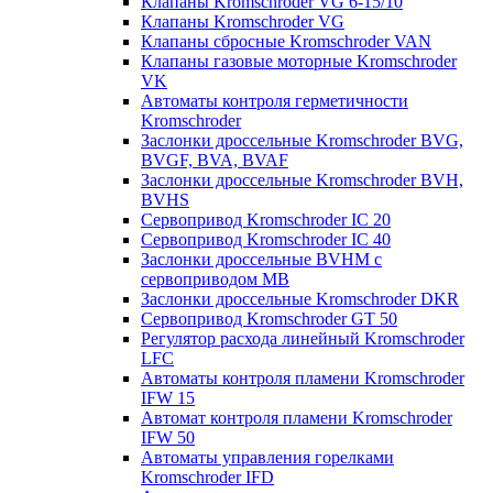
Клапаны Kromschroder VG 6-15/10
Клапаны Kromschroder VG
Клапаны сбросные Kromschroder VAN
Клапаны газовые моторные Kromschroder
VK
Автоматы контроля герметичности
Kromschroder
Заслонки дроссельные Kromschroder BVG,
BVGF, BVA, BVAF
Заслонки дроссельные Kromschroder BVH,
BVHS
Сервопривод Kromschroder IC 20
Сервопривод Kromschroder IC 40
Заслонки дроссельные BVHM с
сервоприводом МВ
Заслонки дроссельные Kromschroder DKR
Cервопривод Kromschroder GT 50
Регулятор расхода линейный Kromschroder
LFC
Автоматы контроля пламени Kromschroder
IFW 15
Автомат контроля пламени Kromschroder
IFW 50
Автоматы управления горелками
Kromschroder IFD