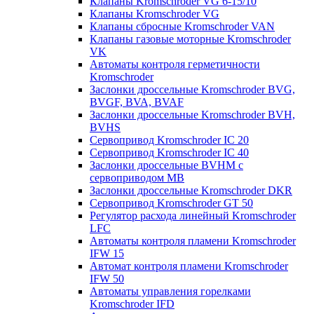
Клапаны Kromschroder VG 6-15/10
Клапаны Kromschroder VG
Клапаны сбросные Kromschroder VAN
Клапаны газовые моторные Kromschroder
VK
Автоматы контроля герметичности
Kromschroder
Заслонки дроссельные Kromschroder BVG,
BVGF, BVA, BVAF
Заслонки дроссельные Kromschroder BVH,
BVHS
Сервопривод Kromschroder IC 20
Сервопривод Kromschroder IC 40
Заслонки дроссельные BVHM с
сервоприводом МВ
Заслонки дроссельные Kromschroder DKR
Cервопривод Kromschroder GT 50
Регулятор расхода линейный Kromschroder
LFC
Автоматы контроля пламени Kromschroder
IFW 15
Автомат контроля пламени Kromschroder
IFW 50
Автоматы управления горелками
Kromschroder IFD