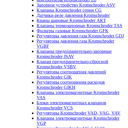
Запорное устройство Kromschroder ASV
Клапаны Kromschroder серии CG
Датчики-реле давления Kromschroder
Краны шаровые Kromschroder АКТ
Клапаны термозапорные Kromschroder TAS
Фильтры газовые Kromschroder GFK
Регуляторы давления газа Kromschroder GDJ
Регуляторы давления газа Kromschroder
VGBF
Клапаны предохранительно-запорные
Kromschroder JSAV
Клапан предохранительно-сбросной
Kromschroder VSBV
Регуляторы соотношения давлений
Kromschroder GIK
Регуляторы соотношения расходов
Kromschroder GIKH
Клапаны электромагнитные Kromschroder
VAS
Блоки электромагнитных клапанов
Kromschroder VCS
Регуляторы Kromschroder VAD, VAG, VAV
Клапаны электромагнитные Kromschroder
VGP