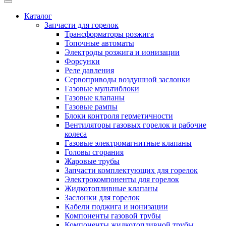
Каталог
Запчасти для горелок
Трансформаторы розжига
Топочные автоматы
Электроды розжига и ионизации
Форсунки
Реле давления
Сервоприводы воздушной заслонки
Газовые мультиблоки
Газовые клапаны
Газовые рампы
Блоки контроля герметичности
Вентиляторы газовых горелок и рабочие
колеса
Газовые электромагнитные клапаны
Головы сгорания
Жаровые трубы
Запчасти комплектующих для горелок
Электрокомпоненты для горелок
Жидкотопливные клапаны
Заслонки для горелок
Кабели поджига и ионизации
Компоненты газовой трубы
Компоненты жидкотопливной трубы