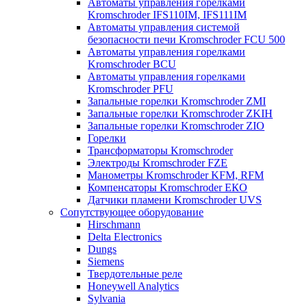
Автоматы управления горелками
Kromschroder IFS110IM, IFS111IM
Автоматы управления системой
безопасности печи Kromschroder FCU 500
Автоматы управления горелками
Kromschroder BCU
Автоматы управления горелками
Kromschroder PFU
Запальные горелки Kromschroder ZМI
Запальные горелки Kromschroder ZKIH
Запальные горелки Kromschroder ZIO
Горелки
Трансформаторы Kromschroder
Электроды Kromschroder FZE
Манометры Kromschroder KFM, RFM
Компенсаторы Kromschroder ЕКО
Датчики пламени Kromschroder UVS
Сопутствующее оборудование
Hirschmann
Delta Electronics
Dungs
Siemens
Твердотельные реле
Honeywell Analytics
Sylvania