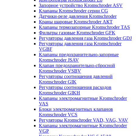
Запорное устройство Kromschroder ASV
Клапаны Kromschroder серии CG
Датчики-реле давления Kromschroder
Краны шаровые Kromschroder АКТ
Клапаны термозапорные Kromschroder TAS
Фильтры газовые Kromschroder GFK
Регуляторы давления газа Kromschroder GDJ
Регуляторы давления газа Kromschroder
VGBF
Клапаны предохранительно-запорные
Kromschroder JSAV
Клапан предохранительно-сбросной
Kromschroder VSBV
Регуляторы соотношения давлений
Kromschroder GIK
Регуляторы соотношения расходов
Kromschroder GIKH
Клапаны электромагнитные Kromschroder
VAS
Блоки электромагнитных клапанов
Kromschroder VCS
Регуляторы Kromschroder VAD, VAG, VAV
Клапаны электромагнитные Kromschroder
VGP