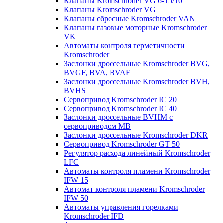
Клапаны Kromschroder VG 6-15/10
Клапаны Kromschroder VG
Клапаны сбросные Kromschroder VAN
Клапаны газовые моторные Kromschroder
VK
Автоматы контроля герметичности
Kromschroder
Заслонки дроссельные Kromschroder BVG,
BVGF, BVA, BVAF
Заслонки дроссельные Kromschroder BVH,
BVHS
Сервопривод Kromschroder IC 20
Сервопривод Kromschroder IC 40
Заслонки дроссельные BVHM с
сервоприводом МВ
Заслонки дроссельные Kromschroder DKR
Cервопривод Kromschroder GT 50
Регулятор расхода линейный Kromschroder
LFC
Автоматы контроля пламени Kromschroder
IFW 15
Автомат контроля пламени Kromschroder
IFW 50
Автоматы управления горелками
Kromschroder IFD