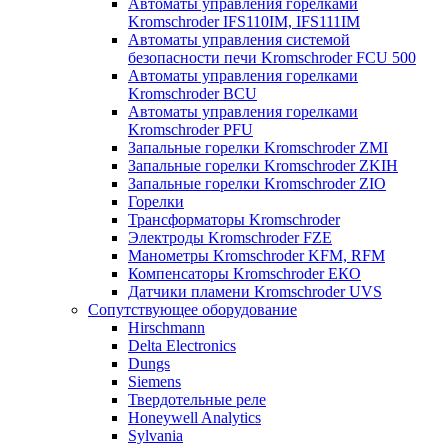
Автоматы управления горелками
Kromschroder IFS110IM, IFS111IM
Автоматы управления системой
безопасности печи Kromschroder FCU 500
Автоматы управления горелками
Kromschroder BCU
Автоматы управления горелками
Kromschroder PFU
Запальные горелки Kromschroder ZМI
Запальные горелки Kromschroder ZKIH
Запальные горелки Kromschroder ZIO
Горелки
Трансформаторы Kromschroder
Электроды Kromschroder FZE
Манометры Kromschroder KFM, RFM
Компенсаторы Kromschroder ЕКО
Датчики пламени Kromschroder UVS
Сопутствующее оборудование
Hirschmann
Delta Electronics
Dungs
Siemens
Твердотельные реле
Honeywell Analytics
Sylvania