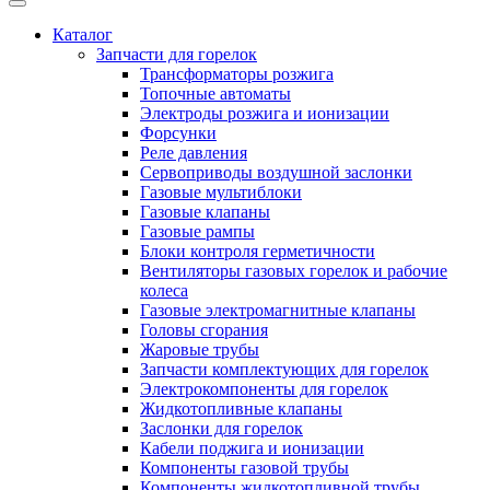
Каталог
Запчасти для горелок
Трансформаторы розжига
Топочные автоматы
Электроды розжига и ионизации
Форсунки
Реле давления
Сервоприводы воздушной заслонки
Газовые мультиблоки
Газовые клапаны
Газовые рампы
Блоки контроля герметичности
Вентиляторы газовых горелок и рабочие
колеса
Газовые электромагнитные клапаны
Головы сгорания
Жаровые трубы
Запчасти комплектующих для горелок
Электрокомпоненты для горелок
Жидкотопливные клапаны
Заслонки для горелок
Кабели поджига и ионизации
Компоненты газовой трубы
Компоненты жидкотопливной трубы