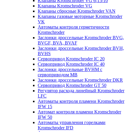
Клапаны Kromschroder VG 6-15/10
Клапаны Kromschroder VG
Клапаны сбросные Kromschroder VAN
Клапаны газовые моторные Kromschroder
VK
Автоматы контроля герметичности
Kromschroder
Заслонки дроссельные Kromschroder BVG,
BVGF, BVA, BVAF
Заслонки дроссельные Kromschroder BVH,
BVHS
Сервопривод Kromschroder IC 20
Сервопривод Kromschroder IC 40
Заслонки дроссельные BVHM с
сервоприводом МВ
Заслонки дроссельные Kromschroder DKR
Cервопривод Kromschroder GT 50
Регулятор расхода линейный Kromschroder
LFC
Автоматы контроля пламени Kromschroder
IFW 15
Автомат контроля пламени Kromschroder
IFW 50
Автоматы управления горелками
Kromschroder IFD