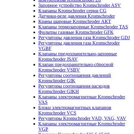
Запорное устройство Kromschroder ASV
Клапаны Kromschroder серии CG
Датчики-реле давления Kromschroder
Краны шаровые Kromschroder АКТ
Клапаны термозапорные Kromschroder TAS
Фильтры газовые Kromschroder GFK
Регуляторы давления газа Kromschroder GDJ
Регуляторы давления газа Kromschroder
VGBF
Клапаны предохранительно-запорные
Kromschroder JSAV
Клапан предохранительно-сбросной
Kromschroder VSBV
Регуляторы соотношения давлений
Kromschroder GIK
Регуляторы соотношения расходов
Kromschroder GIKH
Клапаны электромагнитные Kromschroder
VAS
Блоки электромагнитных клапанов
Kromschroder VCS
Регуляторы Kromschroder VAD, VAG, VAV
Клапаны электромагнитные Kromschroder
VGP