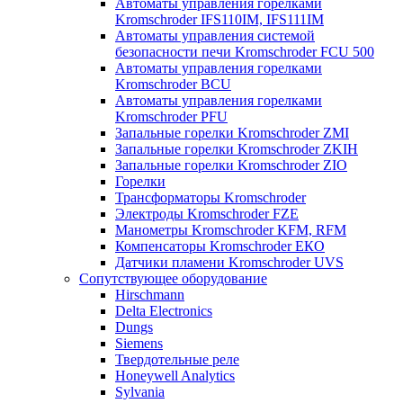
Автоматы управления горелками
Kromschroder IFS110IM, IFS111IM
Автоматы управления системой
безопасности печи Kromschroder FCU 500
Автоматы управления горелками
Kromschroder BCU
Автоматы управления горелками
Kromschroder PFU
Запальные горелки Kromschroder ZМI
Запальные горелки Kromschroder ZKIH
Запальные горелки Kromschroder ZIO
Горелки
Трансформаторы Kromschroder
Электроды Kromschroder FZE
Манометры Kromschroder KFM, RFM
Компенсаторы Kromschroder ЕКО
Датчики пламени Kromschroder UVS
Сопутствующее оборудование
Hirschmann
Delta Electronics
Dungs
Siemens
Твердотельные реле
Honeywell Analytics
Sylvania