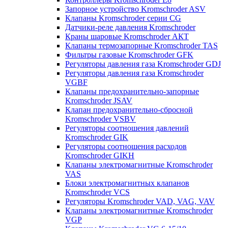
Запорное устройство Kromschroder ASV
Клапаны Kromschroder серии CG
Датчики-реле давления Kromschroder
Краны шаровые Kromschroder АКТ
Клапаны термозапорные Kromschroder TAS
Фильтры газовые Kromschroder GFK
Регуляторы давления газа Kromschroder GDJ
Регуляторы давления газа Kromschroder
VGBF
Клапаны предохранительно-запорные
Kromschroder JSAV
Клапан предохранительно-сбросной
Kromschroder VSBV
Регуляторы соотношения давлений
Kromschroder GIK
Регуляторы соотношения расходов
Kromschroder GIKH
Клапаны электромагнитные Kromschroder
VAS
Блоки электромагнитных клапанов
Kromschroder VCS
Регуляторы Kromschroder VAD, VAG, VAV
Клапаны электромагнитные Kromschroder
VGP