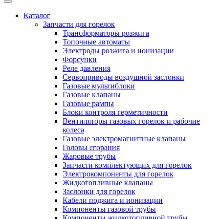
Каталог
Запчасти для горелок
Трансформаторы розжига
Топочные автоматы
Электроды розжига и ионизации
Форсунки
Реле давления
Сервоприводы воздушной заслонки
Газовые мультиблоки
Газовые клапаны
Газовые рампы
Блоки контроля герметичности
Вентиляторы газовых горелок и рабочие
колеса
Газовые электромагнитные клапаны
Головы сгорания
Жаровые трубы
Запчасти комплектующих для горелок
Электрокомпоненты для горелок
Жидкотопливные клапаны
Заслонки для горелок
Кабели поджига и ионизации
Компоненты газовой трубы
Компоненты жидкотопливной трубы