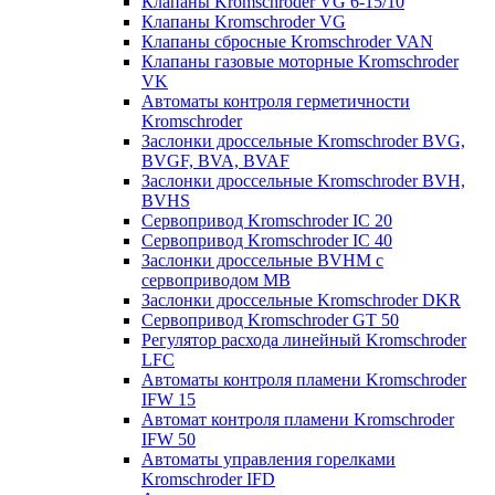
Клапаны Kromschroder VG 6-15/10
Клапаны Kromschroder VG
Клапаны сбросные Kromschroder VAN
Клапаны газовые моторные Kromschroder
VK
Автоматы контроля герметичности
Kromschroder
Заслонки дроссельные Kromschroder BVG,
BVGF, BVA, BVAF
Заслонки дроссельные Kromschroder BVH,
BVHS
Сервопривод Kromschroder IC 20
Сервопривод Kromschroder IC 40
Заслонки дроссельные BVHM с
сервоприводом МВ
Заслонки дроссельные Kromschroder DKR
Cервопривод Kromschroder GT 50
Регулятор расхода линейный Kromschroder
LFC
Автоматы контроля пламени Kromschroder
IFW 15
Автомат контроля пламени Kromschroder
IFW 50
Автоматы управления горелками
Kromschroder IFD