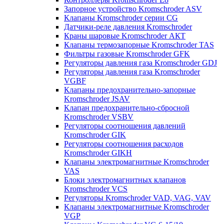
Запорное устройство Kromschroder ASV
Клапаны Kromschroder серии CG
Датчики-реле давления Kromschroder
Краны шаровые Kromschroder АКТ
Клапаны термозапорные Kromschroder TAS
Фильтры газовые Kromschroder GFK
Регуляторы давления газа Kromschroder GDJ
Регуляторы давления газа Kromschroder
VGBF
Клапаны предохранительно-запорные
Kromschroder JSAV
Клапан предохранительно-сбросной
Kromschroder VSBV
Регуляторы соотношения давлений
Kromschroder GIK
Регуляторы соотношения расходов
Kromschroder GIKH
Клапаны электромагнитные Kromschroder
VAS
Блоки электромагнитных клапанов
Kromschroder VCS
Регуляторы Kromschroder VAD, VAG, VAV
Клапаны электромагнитные Kromschroder
VGP