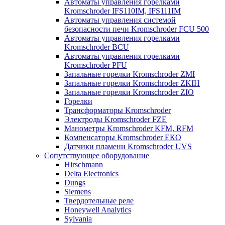
Автоматы управления горелками
Kromschroder IFS110IM, IFS111IM
Автоматы управления системой
безопасности печи Kromschroder FCU 500
Автоматы управления горелками
Kromschroder BCU
Автоматы управления горелками
Kromschroder PFU
Запальные горелки Kromschroder ZМI
Запальные горелки Kromschroder ZKIH
Запальные горелки Kromschroder ZIO
Горелки
Трансформаторы Kromschroder
Электроды Kromschroder FZE
Манометры Kromschroder KFM, RFM
Компенсаторы Kromschroder ЕКО
Датчики пламени Kromschroder UVS
Сопутствующее оборудование
Hirschmann
Delta Electronics
Dungs
Siemens
Твердотельные реле
Honeywell Analytics
Sylvania