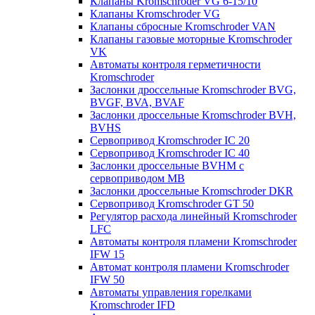
Клапаны Kromschroder VG 6-15/10
Клапаны Kromschroder VG
Клапаны сбросные Kromschroder VAN
Клапаны газовые моторные Kromschroder
VK
Автоматы контроля герметичности
Kromschroder
Заслонки дроссельные Kromschroder BVG,
BVGF, BVA, BVAF
Заслонки дроссельные Kromschroder BVH,
BVHS
Сервопривод Kromschroder IC 20
Сервопривод Kromschroder IC 40
Заслонки дроссельные BVHM с
сервоприводом МВ
Заслонки дроссельные Kromschroder DKR
Cервопривод Kromschroder GT 50
Регулятор расхода линейный Kromschroder
LFC
Автоматы контроля пламени Kromschroder
IFW 15
Автомат контроля пламени Kromschroder
IFW 50
Автоматы управления горелками
Kromschroder IFD