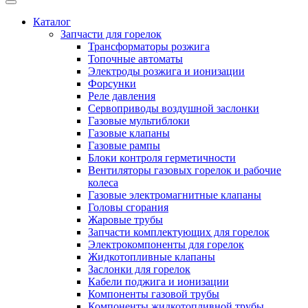
Каталог
Запчасти для горелок
Трансформаторы розжига
Топочные автоматы
Электроды розжига и ионизации
Форсунки
Реле давления
Сервоприводы воздушной заслонки
Газовые мультиблоки
Газовые клапаны
Газовые рампы
Блоки контроля герметичности
Вентиляторы газовых горелок и рабочие
колеса
Газовые электромагнитные клапаны
Головы сгорания
Жаровые трубы
Запчасти комплектующих для горелок
Электрокомпоненты для горелок
Жидкотопливные клапаны
Заслонки для горелок
Кабели поджига и ионизации
Компоненты газовой трубы
Компоненты жидкотопливной трубы