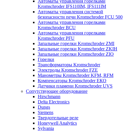
Автоматы управления горелками
Kromschroder IFS110IM, IFS111IM
Автоматы управления системой
безопасности печи Kromschroder FCU 500
Автоматы управления горелками
Kromschroder BCU
Автоматы управления горелками
Kromschroder PFU
Запальные горелки Kromschroder ZМI
Запальные горелки Kromschroder ZKIH
Запальные горелки Kromschroder ZIO
Горелки
Трансформаторы Kromschroder
Электроды Kromschroder FZE
Манометры Kromschroder KFM, RFM
Компенсаторы Kromschroder ЕКО
Датчики пламени Kromschroder UVS
Сопутствующее оборудование
Hirschmann
Delta Electronics
Dungs
Siemens
Твердотельные реле
Honeywell Analytics
Sylvania