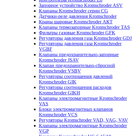
Запорное устройство Kromschroder ASV
Клапаны Kromschroder серии CG
Датчики-реле давления Kromschroder
Краны шаровые Kromschroder АКТ
Клапаны термозапорные Kromschroder TAS
Фильтры газовые Kromschroder GFK
Регуляторы давления газа Kromschroder GDJ
Регуляторы давления газа Kromschroder
VGBF
Клапаны предохранительно-запорные
Kromschroder JSAV
Клапан предохранительно-сбросной
Kromschroder VSBV
Регуляторы соотношения давлений
Kromschroder GIK
Регуляторы соотношения расходов
Kromschroder GIKH
Клапаны электромагнитные Kromschroder
VAS
Блоки электромагнитных клапанов
Kromschroder VCS
Регуляторы Kromschroder VAD, VAG, VAV
Клапаны электромагнитные Kromschroder
VGP