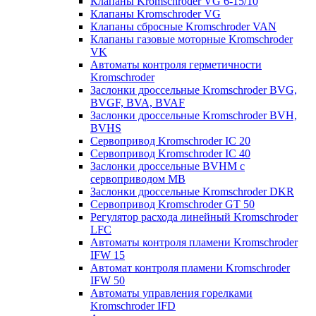
Клапаны Kromschroder VG 6-15/10
Клапаны Kromschroder VG
Клапаны сбросные Kromschroder VAN
Клапаны газовые моторные Kromschroder
VK
Автоматы контроля герметичности
Kromschroder
Заслонки дроссельные Kromschroder BVG,
BVGF, BVA, BVAF
Заслонки дроссельные Kromschroder BVH,
BVHS
Сервопривод Kromschroder IC 20
Сервопривод Kromschroder IC 40
Заслонки дроссельные BVHM с
сервоприводом МВ
Заслонки дроссельные Kromschroder DKR
Cервопривод Kromschroder GT 50
Регулятор расхода линейный Kromschroder
LFC
Автоматы контроля пламени Kromschroder
IFW 15
Автомат контроля пламени Kromschroder
IFW 50
Автоматы управления горелками
Kromschroder IFD