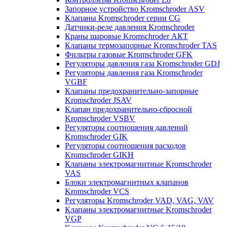
Запорное устройство Kromschroder ASV
Клапаны Kromschroder серии CG
Датчики-реле давления Kromschroder
Краны шаровые Kromschroder АКТ
Клапаны термозапорные Kromschroder TAS
Фильтры газовые Kromschroder GFK
Регуляторы давления газа Kromschroder GDJ
Регуляторы давления газа Kromschroder
VGBF
Клапаны предохранительно-запорные
Kromschroder JSAV
Клапан предохранительно-сбросной
Kromschroder VSBV
Регуляторы соотношения давлений
Kromschroder GIK
Регуляторы соотношения расходов
Kromschroder GIKH
Клапаны электромагнитные Kromschroder
VAS
Блоки электромагнитных клапанов
Kromschroder VCS
Регуляторы Kromschroder VAD, VAG, VAV
Клапаны электромагнитные Kromschroder
VGP