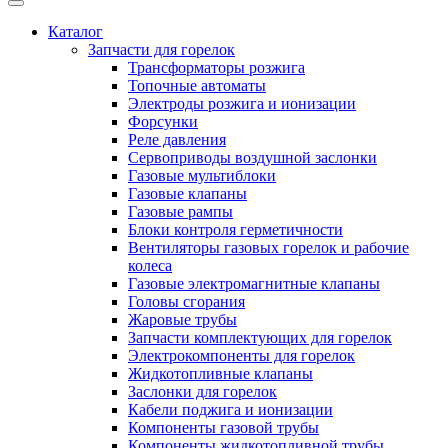
Каталог
Запчасти для горелок
Трансформаторы розжига
Топочные автоматы
Электроды розжига и ионизации
Форсунки
Реле давления
Сервоприводы воздушной заслонки
Газовые мультиблоки
Газовые клапаны
Газовые рампы
Блоки контроля герметичности
Вентиляторы газовых горелок и рабочие
колеса
Газовые электромагнитные клапаны
Головы сгорания
Жаровые трубы
Запчасти комплектующих для горелок
Электрокомпоненты для горелок
Жидкотопливные клапаны
Заслонки для горелок
Кабели поджига и ионизации
Компоненты газовой трубы
Компоненты жидкотопливной трубы