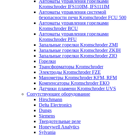
Автоматы управления горелками
Kromschroder IFS110IM, IFS111IM
Автоматы управления системой
безопасности печи Kromschroder FCU 500
Автоматы управления горелками
Kromschroder BCU
Автоматы управления горелками
Kromschroder PFU
Запальные горелки Kromschroder ZМI
Запальные горелки Kromschroder ZKIH
Запальные горелки Kromschroder ZIO
Горелки
Трансформаторы Kromschroder
Электроды Kromschroder FZE
Манометры Kromschroder KFM, RFM
Компенсаторы Kromschroder ЕКО
Датчики пламени Kromschroder UVS
Сопутствующее оборудование
Hirschmann
Delta Electronics
Dungs
Siemens
Твердотельные реле
Honeywell Analytics
Sylvania