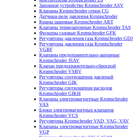
Запорное устройство Kromschroder ASV
Клапаны Kromschroder серии CG
Датчики-реле давления Kromschroder
Краны шаровые Kromschroder АКТ
Клапаны термозапорные Kromschroder TAS
Фильтры газовые Kromschroder GFK
Регуляторы давления газа Kromschroder GDJ
Регуляторы давления газа Kromschroder
VGBF
Клапаны предохранительно-запорные
Kromschroder JSAV
Клапан предохранительно-сбросной
Kromschroder VSBV
Регуляторы соотношения давлений
Kromschroder GIK
Регуляторы соотношения расходов
Kromschroder GIKH
Клапаны электромагнитные Kromschroder
VAS
Блоки электромагнитных клапанов
Kromschroder VCS
Регуляторы Kromschroder VAD, VAG, VAV
Клапаны электромагнитные Kromschroder
VGP