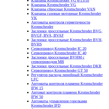
Клапаны Kromschroder VG 6-15/10
Клапаны Kromschroder VG
Клапаны сбросные Kromschroder VAN
Клапаны газовые моторные Kromschroder
VK
Автоматы контроля герметичности
Kromschroder
Заслонки дроссельные Kromschroder BVG,
BVGF, BVA, BVAF
Заслонки дроссельные Kromschroder BVH,
BVHS
Сервопривод Kromschroder IC 20
Сервопривод Kromschroder IC 40
Заслонки дроссельные BVHM с
сервоприводом МВ
Заслонки дроссельные Kromschroder DKR
Cервопривод Kromschroder GT 50
Регулятор расхода линейный Kromschroder
LFC
Автоматы контроля пламени Kromschroder
IFW 15
Автомат контроля пламени Kromschroder
IFW 50
Автоматы управления горелками
Kromschroder IFD