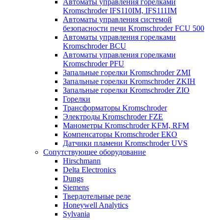
Автоматы управления горелками
Kromschroder IFS110IM, IFS111IM
Автоматы управления системой
безопасности печи Kromschroder FCU 500
Автоматы управления горелками
Kromschroder BCU
Автоматы управления горелками
Kromschroder PFU
Запальные горелки Kromschroder ZМI
Запальные горелки Kromschroder ZKIH
Запальные горелки Kromschroder ZIO
Горелки
Трансформаторы Kromschroder
Электроды Kromschroder FZE
Манометры Kromschroder KFM, RFM
Компенсаторы Kromschroder ЕКО
Датчики пламени Kromschroder UVS
Сопутствующее оборудование
Hirschmann
Delta Electronics
Dungs
Siemens
Твердотельные реле
Honeywell Analytics
Sylvania