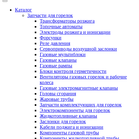
Каталог
Запчасти для горелок
Трансформаторы розжига
Топочные автоматы
Электроды розжига и ионизации
Форсунки
Реле давления
Сервоприводы воздушной заслонки
Газовые мультиблоки
Газовые клапаны
Газовые рампы
Блоки контроля герметичности
Вентиляторы газовых горелок и рабочие
колеса
Газовые электромагнитные клапаны
Головы сгорания
Жаровые трубы
Запчасти комплектующих для горелок
Электрокомпоненты для горелок
Жидкотопливные клапаны
Заслонки для горелок
Кабели поджига и ионизации
Компоненты газовой трубы
Компоненты жидкотопливной трубы