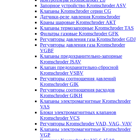
Запорное устройство Kromschroder ASV
Клапаны Kromschroder серии CG
Датчики-реле давления Kromschroder
Краны шаровые Kromschroder АКТ
Клапаны термозапорные Kromschroder TAS
Фильтры газовые Kromschroder GFK
Регуляторы давления газа Kromschroder GDJ
Регуляторы давления газа Kromschroder
VGBF
Клапаны предохранительно-запорные
Kromschroder JSAV
Клапан предохранительно-сбросной
Kromschroder VSBV
Регуляторы соотношения давлений
Kromschroder GIK
Регуляторы соотношения расходов
Kromschroder GIKH
Клапаны электромагнитные Kromschroder
VAS
Блоки электромагнитных клапанов
Kromschroder VCS
Регуляторы Kromschroder VAD, VAG, VAV
Клапаны электромагнитные Kromschroder
VGP