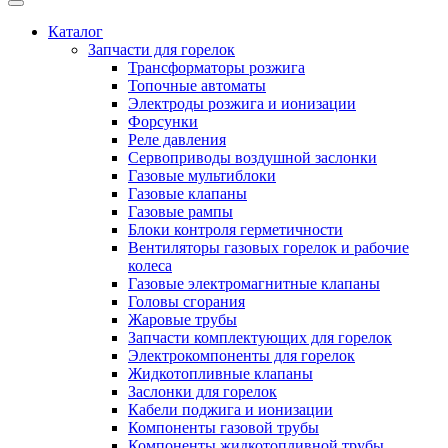
Каталог
Запчасти для горелок
Трансформаторы розжига
Топочные автоматы
Электроды розжига и ионизации
Форсунки
Реле давления
Сервоприводы воздушной заслонки
Газовые мультиблоки
Газовые клапаны
Газовые рампы
Блоки контроля герметичности
Вентиляторы газовых горелок и рабочие
колеса
Газовые электромагнитные клапаны
Головы сгорания
Жаровые трубы
Запчасти комплектующих для горелок
Электрокомпоненты для горелок
Жидкотопливные клапаны
Заслонки для горелок
Кабели поджига и ионизации
Компоненты газовой трубы
Компоненты жидкотопливной трубы