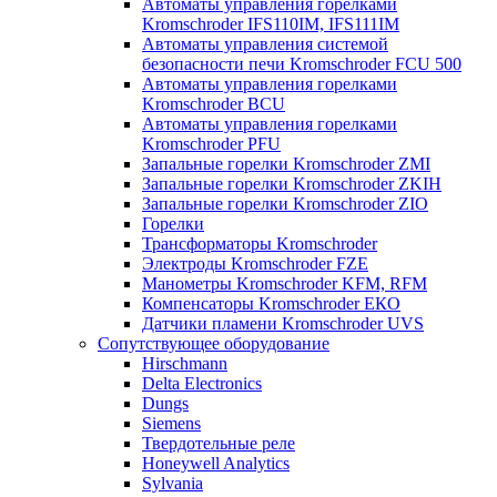
Автоматы управления горелками
Kromschroder IFS110IM, IFS111IM
Автоматы управления системой
безопасности печи Kromschroder FCU 500
Автоматы управления горелками
Kromschroder BCU
Автоматы управления горелками
Kromschroder PFU
Запальные горелки Kromschroder ZМI
Запальные горелки Kromschroder ZKIH
Запальные горелки Kromschroder ZIO
Горелки
Трансформаторы Kromschroder
Электроды Kromschroder FZE
Манометры Kromschroder KFM, RFM
Компенсаторы Kromschroder ЕКО
Датчики пламени Kromschroder UVS
Сопутствующее оборудование
Hirschmann
Delta Electronics
Dungs
Siemens
Твердотельные реле
Honeywell Analytics
Sylvania