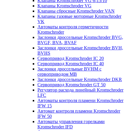
Клапаны Kromschroder VG 6-15/10
Клапаны Kromschroder VG
Клапаны сбросные Kromschroder VAN
Клапаны газовые моторные Kromschroder
VK
Автоматы контроля герметичности
Kromschroder
Заслонки дроссельные Kromschroder BVG,
BVGF, BVA, BVAF
Заслонки дроссельные Kromschroder BVH,
BVHS
Сервопривод Kromschroder IC 20
Сервопривод Kromschroder IC 40
Заслонки дроссельные BVHM с
сервоприводом МВ
Заслонки дроссельные Kromschroder DKR
Cервопривод Kromschroder GT 50
Регулятор расхода линейный Kromschroder
LFC
Автоматы контроля пламени Kromschroder
IFW 15
Автомат контроля пламени Kromschroder
IFW 50
Автоматы управления горелками
Kromschroder IFD