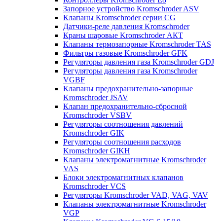
Запорное устройство Kromschroder ASV
Клапаны Kromschroder серии CG
Датчики-реле давления Kromschroder
Краны шаровые Kromschroder АКТ
Клапаны термозапорные Kromschroder TAS
Фильтры газовые Kromschroder GFK
Регуляторы давления газа Kromschroder GDJ
Регуляторы давления газа Kromschroder
VGBF
Клапаны предохранительно-запорные
Kromschroder JSAV
Клапан предохранительно-сбросной
Kromschroder VSBV
Регуляторы соотношения давлений
Kromschroder GIK
Регуляторы соотношения расходов
Kromschroder GIKH
Клапаны электромагнитные Kromschroder
VAS
Блоки электромагнитных клапанов
Kromschroder VCS
Регуляторы Kromschroder VAD, VAG, VAV
Клапаны электромагнитные Kromschroder
VGP