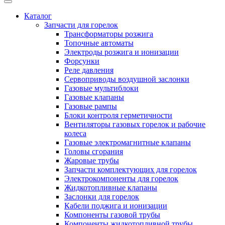
Каталог
Запчасти для горелок
Трансформаторы розжига
Топочные автоматы
Электроды розжига и ионизации
Форсунки
Реле давления
Сервоприводы воздушной заслонки
Газовые мультиблоки
Газовые клапаны
Газовые рампы
Блоки контроля герметичности
Вентиляторы газовых горелок и рабочие
колеса
Газовые электромагнитные клапаны
Головы сгорания
Жаровые трубы
Запчасти комплектующих для горелок
Электрокомпоненты для горелок
Жидкотопливные клапаны
Заслонки для горелок
Кабели поджига и ионизации
Компоненты газовой трубы
Компоненты жидкотопливной трубы