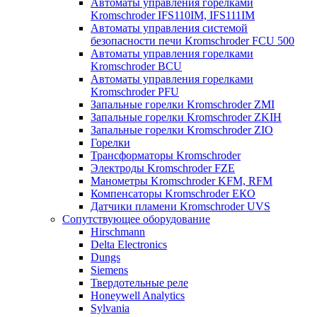
Автоматы управления горелками
Kromschroder IFS110IM, IFS111IM
Автоматы управления системой
безопасности печи Kromschroder FCU 500
Автоматы управления горелками
Kromschroder BCU
Автоматы управления горелками
Kromschroder PFU
Запальные горелки Kromschroder ZМI
Запальные горелки Kromschroder ZKIH
Запальные горелки Kromschroder ZIO
Горелки
Трансформаторы Kromschroder
Электроды Kromschroder FZE
Манометры Kromschroder KFM, RFM
Компенсаторы Kromschroder ЕКО
Датчики пламени Kromschroder UVS
Сопутствующее оборудование
Hirschmann
Delta Electronics
Dungs
Siemens
Твердотельные реле
Honeywell Analytics
Sylvania