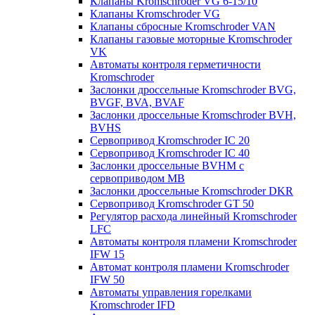
Клапаны Kromschroder VG 6-15/10
Клапаны Kromschroder VG
Клапаны сбросные Kromschroder VAN
Клапаны газовые моторные Kromschroder
VK
Автоматы контроля герметичности
Kromschroder
Заслонки дроссельные Kromschroder BVG,
BVGF, BVA, BVAF
Заслонки дроссельные Kromschroder BVH,
BVHS
Сервопривод Kromschroder IC 20
Сервопривод Kromschroder IC 40
Заслонки дроссельные BVHM с
сервоприводом МВ
Заслонки дроссельные Kromschroder DKR
Cервопривод Kromschroder GT 50
Регулятор расхода линейный Kromschroder
LFC
Автоматы контроля пламени Kromschroder
IFW 15
Автомат контроля пламени Kromschroder
IFW 50
Автоматы управления горелками
Kromschroder IFD